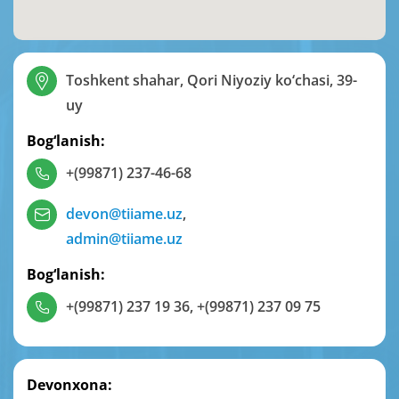
Toshkent shahar, Qori Niyoziy ko‘chasi, 39-
uy
Bog‘lanish:
+(99871) 237-46-68
devon@tiiame.uz
,
admin@tiiame.uz
Bog‘lanish:
+(99871) 237 19 36
,
+(99871) 237 09 75
Devonxona: