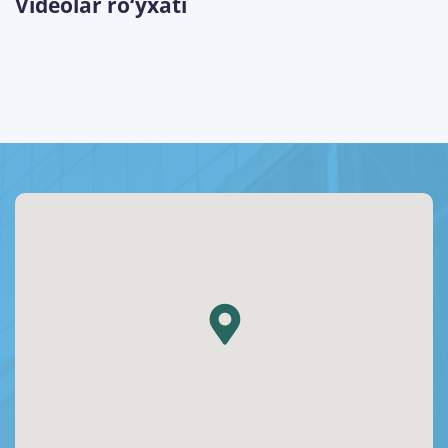
Videolar ro‘yxati