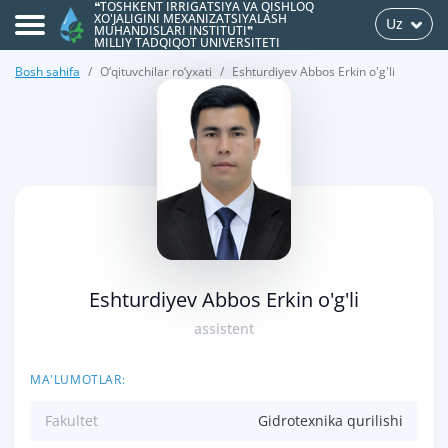
❝TOSHKENT IRRIGATSIYA VA QISHLOQ
XO'JALIGINI MEXANIZATSIYALASH
Uz
MUHANDISLARI INSTITUTI❞
MILLIY TADQIQOT UNIVERSITETI
Bosh sahifa
O‘qituvchilar ro‘yxati
Eshturdiyev Abbos Erkin o'g'li
>
Eshturdiyev Abbos Erkin o'g'li
assistent
MA'LUMOTLAR:
Fakultet
Gidrotexnika qurilishi