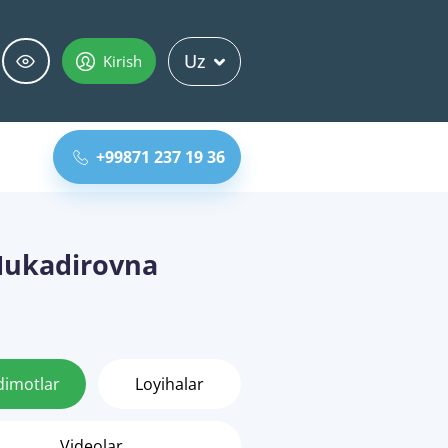
Uz
Kirish
+99871 237 19 36
ukadirovna
dimotlar
Loyihalar
Videolar