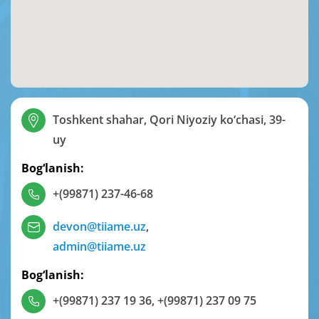
Toshkent shahar, Qori Niyoziy ko‘chasi, 39-
uy
Bog‘lanish:
+(99871) 237-46-68
devon@tiiame.uz
,
admin@tiiame.uz
Bog‘lanish:
+(99871) 237 19 36
,
+(99871) 237 09 75