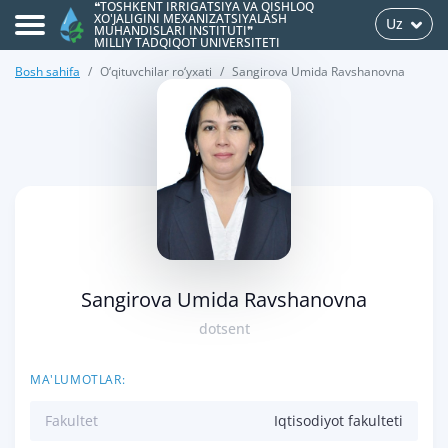
❝TOSHKENT IRRIGATSIYA VA QISHLOQ
XO'JALIGINI MEXANIZATSIYALASH
Uz
MUHANDISLARI INSTITUTI❞
MILLIY TADQIQOT UNIVERSITETI
Bosh sahifa
O‘qituvchilar ro‘yxati
Sangirova Umida Ravshanovna
>
Sangirova Umida Ravshanovna
dotsent
MA'LUMOTLAR:
Fakultet
Iqtisodiyot fakulteti