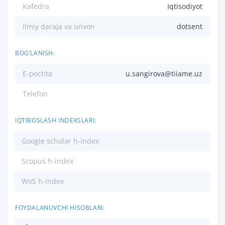
Kafedra
Iqtisodiyot
Ilmiy daraja va unvon
dotsent
BOG‘LANISH:
E-pochta
u.sangirova@tiiame.uz
Telefon
IQTIBOSLASH INDEKSLARI:
Google scholar h-index
Scopus h-index
WoS h-index
FOYDALANUVCHI HISOBLARI: