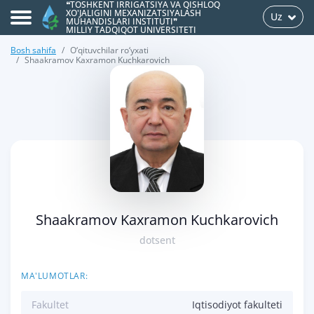
❝TOSHKENT IRRIGATSIYA VA QISHLOQ
XO'JALIGINI MEXANIZATSIYALASH
Uz
MUHANDISLARI INSTITUTI❞
MILLIY TADQIQOT UNIVERSITETI
Bosh sahifa
O‘qituvchilar ro‘yxati
Shaakramov Kaxramon Kuchkarovich
>
Shaakramov Kaxramon Kuchkarovich
dotsent
MA'LUMOTLAR:
Fakultet
Iqtisodiyot fakulteti