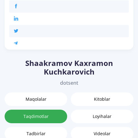
Shaakramov Kaxramon
Kuchkarovich
dotsent
Maqolalar
Kitoblar
Taqdimotlar
Loyihalar
Tadbirlar
Videolar