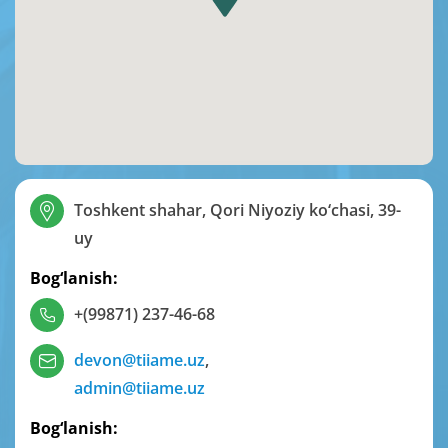
Toshkent shahar, Qori Niyoziy ko‘chasi, 39-
uy
Bog‘lanish:
+(99871) 237-46-68
devon@tiiame.uz
,
admin@tiiame.uz
Bog‘lanish: