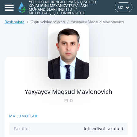
❝TOSHKENT IRRIGATSIYA VA QISHLOQ
XO'JALIGINI MEXANIZATSIYALASH
Uz
MUHANDISLARI INSTITUTI❞
MILLIY TADQIQOT UNIVERSITETI
Bosh sahifa
O‘qituvchilar ro‘yxati
Yaxyayev Maqsud Mavlonovich
>
Yaxyayev Maqsud Mavlonovich
PhD
MA'LUMOTLAR:
Fakultet
Iqtisodiyot fakulteti