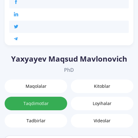
Yaxyayev Maqsud Mavlonovich
PhD
Maqolalar
Kitoblar
Taqdimotlar
Loyihalar
Tadbirlar
Videolar