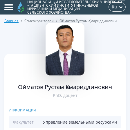
НАЦИОНАЛЬНЫЙ ИССЛЕДОВАТЕЛЬСКИЙ УНИВЕРСИТЕТ
«ТАШКЕНТСКИЙ ИНСТИТУТ ИНЖЕНЕРОВ
Ru
ИРРИГАЦИИ И МЕХАНИЗАЦИИ
СЕЛЬСКОГО ХОЗЯЙСТВА»
Главная
Список учителей
Ойматов Рустам Қамариддинович
>
Ойматов Рустам Қамариддинович
PhD, доцент
ИНФОРМАЦИЯ :
Факультет
Управление земельными ресурсами