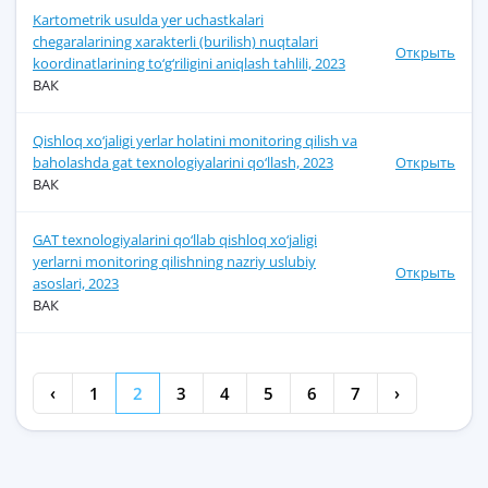
Kartometrik usulda yer uchastkalari
chegaralarining xarakterli (burilish) nuqtalari
Открыть
koordinatlarining to‘g‘riligini aniqlash tahlili, 2023
ВАК
Qishloq xo‘jaligi yerlar holatini monitoring qilish va
baholashda gat texnologiyalarini qo‘llash, 2023
Открыть
ВАК
GAT texnologiyalarini qo‘llab qishloq xo‘jaligi
yerlarni monitoring qilishning nazriy uslubiy
Открыть
asoslari, 2023
ВАК
‹
1
2
3
4
5
6
7
›