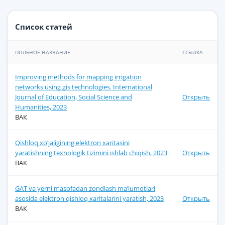
Список статей
ПОЛЬНОЕ НАЗВАНИЕ
ССЫЛКА
Improving methods for mapping irrigation
networks using gis technologies. International
Journal of Education, Social Science and
Открыть
Humanities, 2023
ВАК
Qishloq xo‘jaligining elektron xaritasini
yaratishning texnologik tizimini ishlab chiqish, 2023
Открыть
ВАК
GAT va yerni masofadan zondlash ma’lumotlari
asosida elektron qishloq xaritalarini yaratish, 2023
Открыть
ВАК