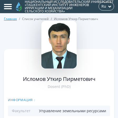
НАЦИОНАЛЬНЫЙ ИССЛЕДОВАТЕЛЬСКИЙ УНИВЕРСИТЕТ
«ТАШКЕНТСКИЙ ИНСТИТУТ ИНЖЕНЕРОВ
Ru
ИРРИГАЦИИ И МЕХАНИЗАЦИИ
СЕЛЬСКОГО ХОЗЯЙСТВА»
Главная
Список учителей
Исломов Уткир Пирметович
>
Исломов Уткир Пирметович
Dosent (PhD)
ИНФОРМАЦИЯ :
Факультет
Управление земельными ресурсами