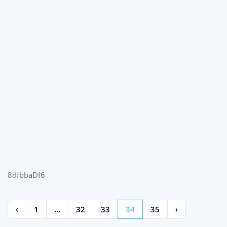
8dfbbaDf6
‹
1
...
32
33
34
35
›