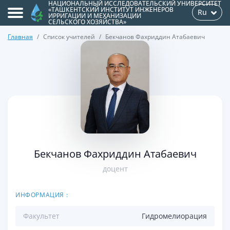
НАЦИОНАЛЬНЫЙ ИССЛЕДОВАТЕЛЬСКИЙ УНИВЕРСИТЕТ
«ТАШКЕНТСКИЙ ИНСТИТУТ ИНЖЕНЕРОВ
Ru
ИРРИГАЦИИ И МЕХАНИЗАЦИИ
СЕЛЬСКОГО ХОЗЯЙСТВА»
Главная
Список учителей
Бекчанов Фахриддин Атабаевич
>
Бекчанов Фахриддин Атабаевич
доцент
ИНФОРМАЦИЯ :
Факультет
Гидромелиорация