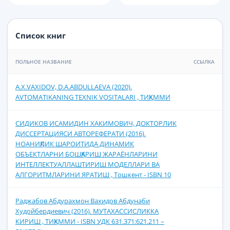
Список книг
ПОЛЬНОЕ НАЗВАНИЕ
ССЫЛКА
A.X.VАXIDOV, D.A.ABDULLAЕVA (2020).
AVTOMATIKANING TЕXNIK VOSITALARI , ТИҚХММИ
СИДИКОВ ИСАМИДИН ХАКИМОВИЧ, ДОКТОРЛИК
ДИССЕРТАЦИЯСИ АВТОРЕФЕРАТИ (2016).
НОАНИҚЛИК ШАРОИТИДА ДИНАМИК
ОБЪЕКТЛАРНИ БОШҚАРИШ ЖАРАЁНЛАРИНИ
ИНТЕЛЛЕКТУАЛЛАШТИРИШ МОДЕЛЛАРИ ВА
АЛГОРИТМЛАРИНИ ЯРАТИШ , Тошкент - ISBN 10
Раджабов Абдурахмон Вахидов Абдунаби
Худойбердиевич (2016). МУТАХАССИСЛИККА
КИРИШ , ТИҚХММИ - ISBN УДК 631.371:621.211 –