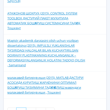
52(075.8)
АТАЖОНОВ ШОХРУХ (2015). CONTROL SYSTEM
TOOLBOX ДАСТУРИЙ ПАКЕТ МУҲИТИДА
АВТОМАТИК БОШҚАРИШ СИСТЕМАСИНИ ТАДҚИҚ ,
Тошкент
Magistr akademik darajasini olish uchun yozilgan
dissertatsiya (2015). IMPULSLI YUKLANISHLAR
TA’SIRIDAGI HALQALAR BILAN KUCHAYTIRILGAN
DOIRAVIY PLASTINKANING KUCHLANGANLIK –
DEFORMASIYALANGANLIK HOLATINI TADQIQ QILISH
, Samarqand
малакавий битирув иши (2015). MATLAB ДАСТУРИ
АСОСИДА КУРИТИШ ЖАРАЁНИНИ ОПТИМАЛ
БОШҚАРИШ ТИЗИМИНИ ТАДҚИҚ ҚИЛИШ мавзудаги
малакавий битирув иши , Тошкент