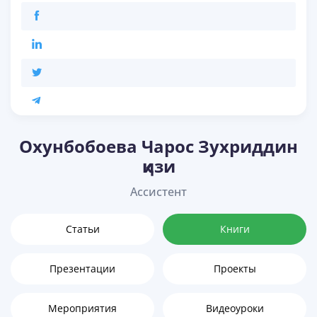
Охунбобоева Чарос Зухриддин
қизи
Ассистент
Статьи
Книги
Презентации
Проекты
Мероприятия
Видеоуроки