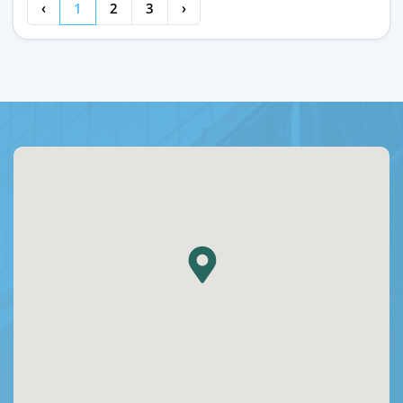
‹
1
2
3
›