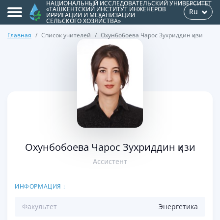
НАЦИОНАЛЬНЫЙ ИССЛЕДОВАТЕЛЬСКИЙ УНИВЕРСИТЕТ
«ТАШКЕНТСКИЙ ИНСТИТУТ ИНЖЕНЕРОВ
Ru
ИРРИГАЦИИ И МЕХАНИЗАЦИИ
СЕЛЬСКОГО ХОЗЯЙСТВА»
Главная
Список учителей
Охунбобоева Чарос Зухриддин қизи
>
Охунбобоева Чарос Зухриддин қизи
Ассистент
ИНФОРМАЦИЯ :
Факультет
Энергетикa