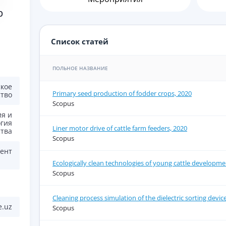
р
Список статей
ПОЛЬНОЕ НАЗВАНИЕ
кое
Primary seed production of fodder crops, 2020
ство
Scopus
я и
огия
Liner motor drive of cattle farm feeders, 2020
ства
Scopus
тент
Ecologically clean technologies of young cattle developme
Scopus
Cleaning process simulation of the dielectric sorting devic
e.uz
Scopus