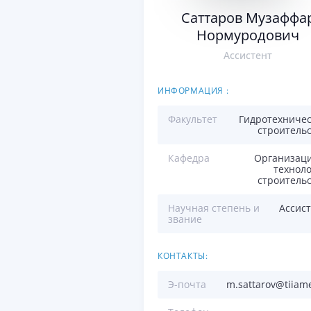
Саттаров Музаффа
Нормуродович
Aссистент
ИНФОРМАЦИЯ :
Факультет
Гидротехничес
строитель
Кафедра
Организаци
технол
строитель
Научная степень и
Aссис
звание
КОНТАКТЫ:
Э-почта
m.sattarov@tiiam