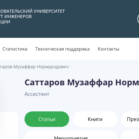
ОВАТЕЛЬСКИЙ УНИВЕРСИТЕТ
УТ ИНЖЕНЕРОВ
АЦИИ
Статистика
Техническая поддержка
Контакты
таров Музаффар Нормуродович
Саттаров Музаффар Нор
Aссистент
Статьи
Книги
През
Мероприятия