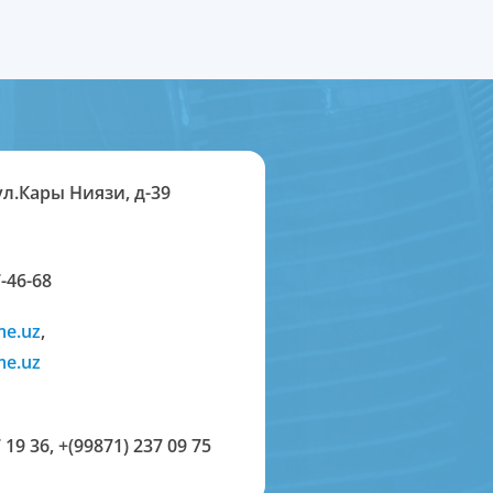
ул.Кары Ниязи, д-39
-46-68
me.uz
,
me.uz
 19 36
,
+(99871) 237 09 75