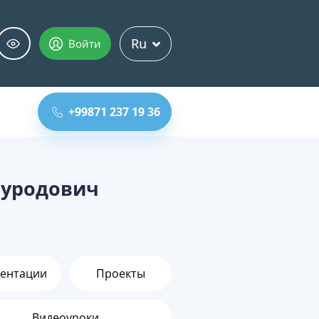
Ru
Войти
+99871 237 19 36
муродович
ентации
Проекты
Видеоуроки