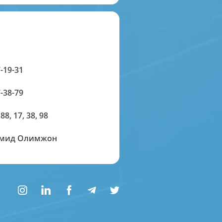
-19-31
-38-79
 88, 17, 38, 98
амид Олимжон