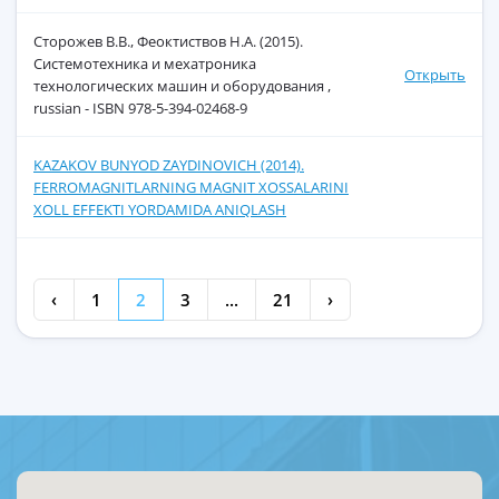
Сторожев В.В., Феоктиствов Н.А. (2015).
Системотехника и мехатроника
Открыть
технологических машин и оборудования ,
russian - ISBN 978-5-394-02468-9
KAZAKOV BUNYOD ZAYDINOVICH (2014).
FERROMAGNITLARNING MAGNIT XOSSALARINI
XOLL EFFEKTI YORDAMIDA ANIQLASH
‹
1
2
3
...
21
›