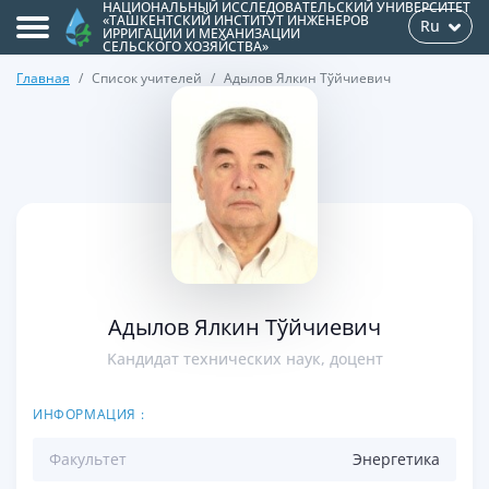
НАЦИОНАЛЬНЫЙ ИССЛЕДОВАТЕЛЬСКИЙ УНИВЕРСИТЕТ
«ТАШКЕНТСКИЙ ИНСТИТУТ ИНЖЕНЕРОВ
Ru
ИРРИГАЦИИ И МЕХАНИЗАЦИИ
СЕЛЬСКОГО ХОЗЯЙСТВА»
Главная
Список учителей
Адылов Ялкин Тўйчиевич
>
Адылов Ялкин Тўйчиевич
Kандидат технических наук, доцент
ИНФОРМАЦИЯ :
Факультет
Энергетикa