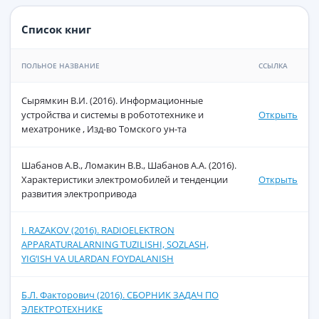
Список книг
ПОЛЬНОЕ НАЗВАНИЕ
ССЫЛКА
Сырямкин В.И. (2016). Информационные
устройства и системы в робототехнике и
Открыть
мехатронике , Изд-во Томского ун-та
Шабанов А.В., Ломакин В.В., Шабанов А.А. (2016).
Характеристики электромобилей и тенденции
Открыть
развития электропривода
I. RAZAKOV (2016). RADIOELEKTRON
APPARATURALARNING TUZILISHI, SOZLASH,
YIG‘ISH VA ULARDAN FOYDALANISH
Б.Л. Факторович (2016). СБОРНИК ЗАДАЧ ПО
ЭЛЕКТРОТЕХНИКЕ