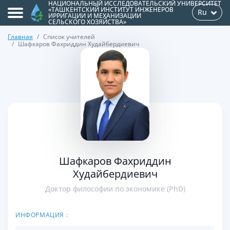
НАЦИОНАЛЬНЫЙ ИССЛЕДОВАТЕЛЬСКИЙ УНИВЕРСИТЕТ
«ТАШКЕНТСКИЙ ИНСТИТУТ ИНЖЕНЕРОВ
Ru
ИРРИГАЦИИ И МЕХАНИЗАЦИИ
СЕЛЬСКОГО ХОЗЯЙСТВА»
Главная
Список учителей
Шафкаров Фахриддин Худайбердиевич
>
Шафкаров Фахриддин
Худайбердиевич
Доктор философии по экономике (PhD)
ИНФОРМАЦИЯ :