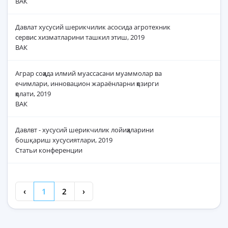
ВАК
Давлат хусусий шерикчилик асосида агротехник
сервис хизматларини ташкил этиш, 2019
ВАК
Аграр соҳада илмий муассасани муаммолар ва
ечимлари, инновацион жараёнларни ҳозирги
ҳолати, 2019
ВАК
Давлвт - хусусий шерикчилик лойиҳаларини
бошқариш хусусиятлари, 2019
Статьи конференции
‹
1
2
›