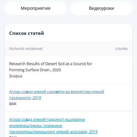
Мероприятия
Видеоуроки
Список статей
ПОЛЬНОЕ НАЗВАНИЕ
ССЫЛКА
Research Results of Desert Soil as a Source for
Forming Surface Drain., 2020
Scopus
Аграр соҳани илмий салоҳияти ва вилоятлар илмий
таъминоти, 2019
ВАК
Аграр соҳада илмий-тадқиқот ишларини
молиялаштириш тизимини
такомиллаштиришнинг илмий асослари, 2019