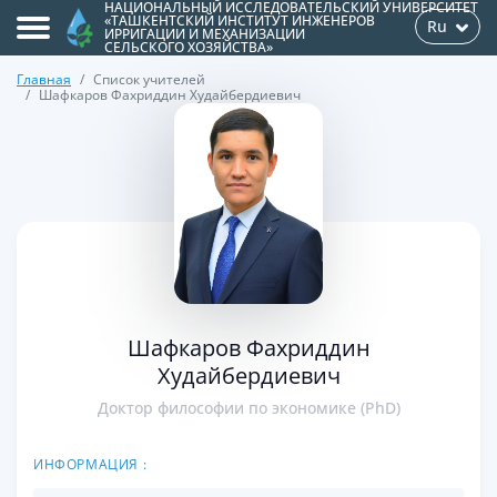
НАЦИОНАЛЬНЫЙ ИССЛЕДОВАТЕЛЬСКИЙ УНИВЕРСИТЕТ
«ТАШКЕНТСКИЙ ИНСТИТУТ ИНЖЕНЕРОВ
Ru
ИРРИГАЦИИ И МЕХАНИЗАЦИИ
СЕЛЬСКОГО ХОЗЯЙСТВА»
Главная
Список учителей
Шафкаров Фахриддин Худайбердиевич
>
Шафкаров Фахриддин
Худайбердиевич
Доктор философии по экономике (PhD)
ИНФОРМАЦИЯ :