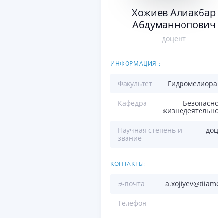
Хожиев Алиакбар
Абдуманнопович
доцент
ИНФОРМАЦИЯ :
Факультет
Гидромелиора
Кафедра
Безопасно
жизнедеятельно
Научная степень и
доц
звание
КОНТАКТЫ:
Э-почта
a.xojiyev@tiiam
Телефон