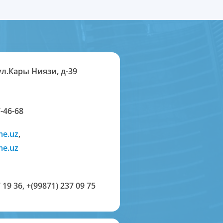
ул.Кары Ниязи, д-39
-46-68
me.uz
,
me.uz
 19 36
,
+(99871) 237 09 75