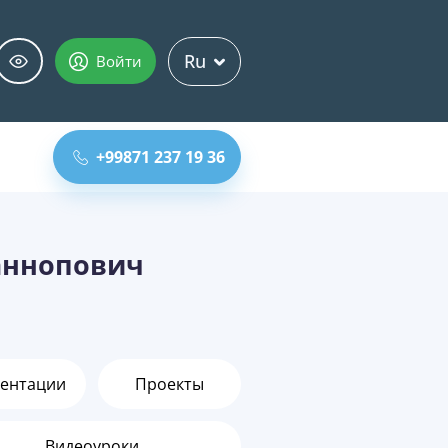
Ru
Войти
+99871 237 19 36
аннопович
ентации
Проекты
Видеоуроки