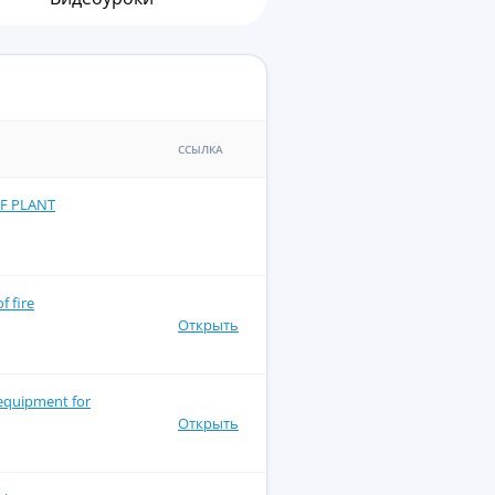
ССЫЛКА
OF PLANT
f fire
Открыть
 equipment for
Открыть