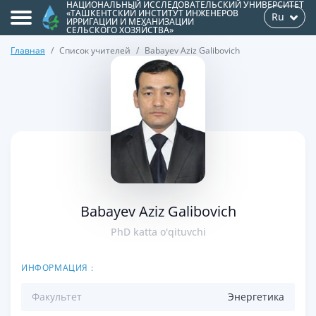
НАЦИОНАЛЬНЫЙ ИССЛЕДОВАТЕЛЬСКИЙ УНИВЕРСИТЕТ
«ТАШКЕНТСКИЙ ИНСТИТУТ ИНЖЕНЕРОВ
Ru
ИРРИГАЦИИ И МЕХАНИЗАЦИИ
СЕЛЬСКОГО ХОЗЯЙСТВА»
Главная
Список учителей
Babayev Aziz Galibovich
>
Babayev Aziz Galibovich
PhD katta o'qituvchi
ИНФОРМАЦИЯ :
Факультет
Энергетикa