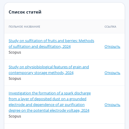
Список статей
ПОЛЬНОЕ НАЗВАНИЕ
ССЫЛКА
Study on sulfitation of fruits and berries: Methods
of sulfitation and desulfitation, 2024
Открыть
Scopus
Study on physiobiological features of grain and
contemporary storage methods, 2024
Открыть
Scopus
Investigation the formation of a spark discharge
from a layer of deposited dust on a grounded
electrode and dependence of air purification
Открыть
degree on the potential electrode voltage, 2024
Scopus