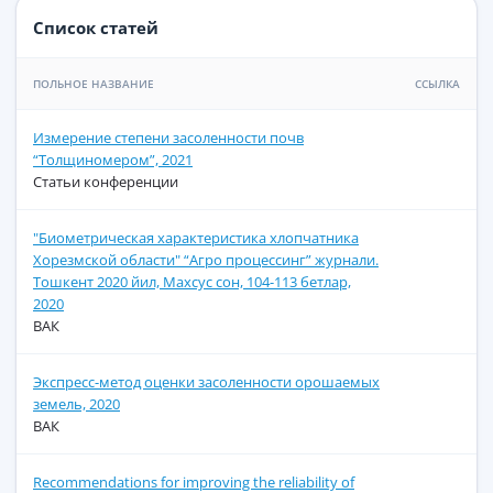
Список статей
ПОЛЬНОЕ НАЗВАНИЕ
ССЫЛКА
Измерение степени засоленности почв
“Толщиномером”, 2021
Статьи конференции
"Биометрическая характеристика хлопчатника
Хорезмской области" “Агро процессинг” журнали.
Тошкент 2020 йил, Махсус сон, 104-113 бетлар,
2020
ВАК
Экспресс-метод оценки засоленности орошаемых
земель, 2020
ВАК
Recommendations for improving the reliability of