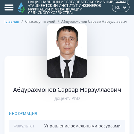
НАЦИОНАЛЬНЫЙ ИССЛЕДОВАТЕЛЬСКИЙ УНИВЕРСИТЕТ
«ТАШКЕНТСКИЙ ИНСТИТУТ ИНЖЕНЕРОВ
Ru
ИРРИГАЦИИ И МЕХАНИЗАЦИИ
СЕЛЬСКОГО ХОЗЯЙСТВА»
Главная
Список учителей
Абдурахмонов Сарвар Нарзуллаевич
>
Абдурахмонов Сарвар Нарзуллаевич
доцент. PhD
ИНФОРМАЦИЯ :
Факультет
Управление земельными ресурсами