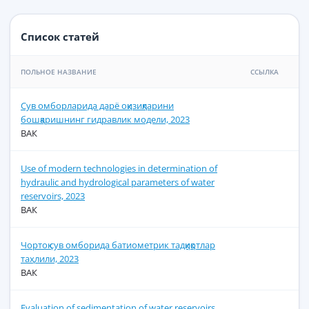
Список статей
ПОЛЬНОЕ НАЗВАНИЕ
ССЫЛКА
Сув омборларида дарё оқизиқларини
бошқаришнинг гидравлик модели, 2023
ВАК
Use of modern technologies in determination of
hydraulic and hydrological parameters of water
reservoirs, 2023
ВАК
Чортоқ сув омборида батиометрик тадқиқотлар
таҳлили, 2023
ВАК
Evaluation of sedimentation of water reservoirs