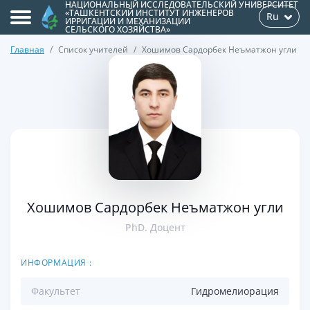
НАЦИОНАЛЬНЫЙ ИССЛЕДОВАТЕЛЬСКИЙ УНИВЕРСИТЕТ
«ТАШКЕНТСКИЙ ИНСТИТУТ ИНЖЕНЕРОВ
Ru
ИРРИГАЦИИ И МЕХАНИЗАЦИИ
СЕЛЬСКОГО ХОЗЯЙСТВА»
Главная
Список учителей
Xошимов Сардорбек Неъматжон угли
>
Xошимов Сардорбек Неъматжон угли
PhD. Доцент
ИНФОРМАЦИЯ :
Факультет
Гидромелиорация