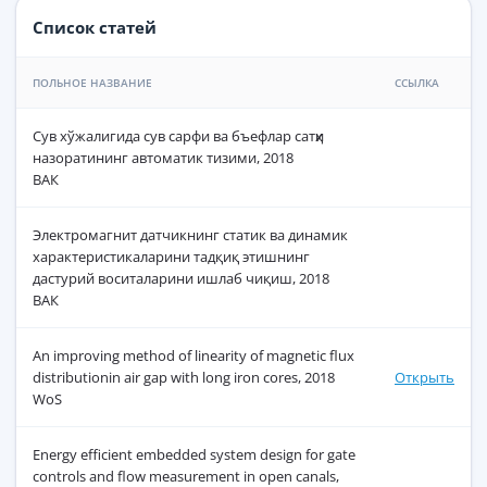
Список статей
ПОЛЬНОЕ НАЗВАНИЕ
ССЫЛКА
Сув хўжалигида сув сарфи ва бъефлар сатҳи
назоратининг автоматик тизими, 2018
ВАК
Электромагнит датчикнинг статик ва динамик
характеристикаларини тадқиқ этишнинг
дастурий воситаларини ишлаб чиқиш, 2018
ВАК
An improving method of linearity of magnetic flux
distributionin air gap with long iron cores, 2018
Открыть
WoS
Energy efficient embedded system design for gate
controls and flow measurement in open canals,