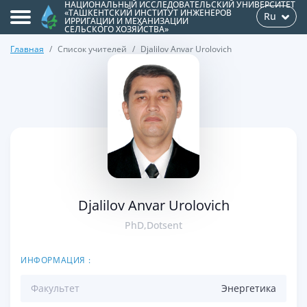
НАЦИОНАЛЬНЫЙ ИССЛЕДОВАТЕЛЬСКИЙ УНИВЕРСИТЕТ
«ТАШКЕНТСКИЙ ИНСТИТУТ ИНЖЕНЕРОВ
Ru
ИРРИГАЦИИ И МЕХАНИЗАЦИИ
СЕЛЬСКОГО ХОЗЯЙСТВА»
Главная
Список учителей
Djalilov Anvar Urolovich
>
Djalilov Anvar Urolovich
PhD,Dotsent
ИНФОРМАЦИЯ :
Факультет
Энергетикa