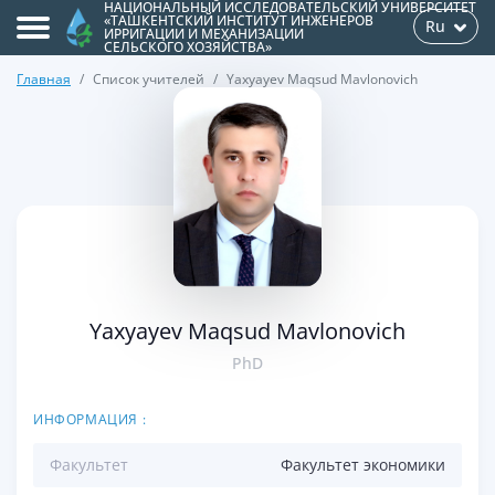
НАЦИОНАЛЬНЫЙ ИССЛЕДОВАТЕЛЬСКИЙ УНИВЕРСИТЕТ
«ТАШКЕНТСКИЙ ИНСТИТУТ ИНЖЕНЕРОВ
Ru
ИРРИГАЦИИ И МЕХАНИЗАЦИИ
СЕЛЬСКОГО ХОЗЯЙСТВА»
Главная
Список учителей
Yaxyayev Maqsud Mavlonovich
>
Yaxyayev Maqsud Mavlonovich
PhD
ИНФОРМАЦИЯ :
Факультет
Факультет экономики