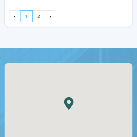
‹
1
2
›