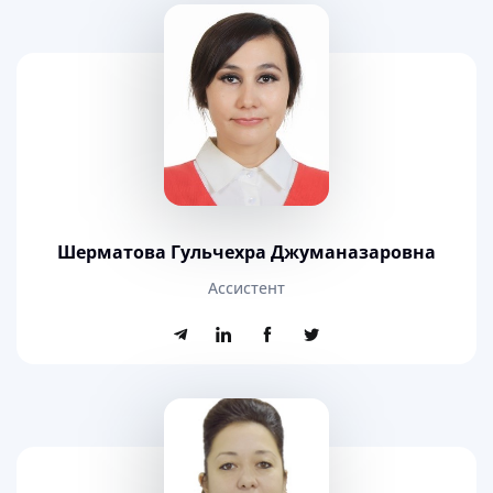
Шерматова Гульчехра Джуманазаровна
Aссистент