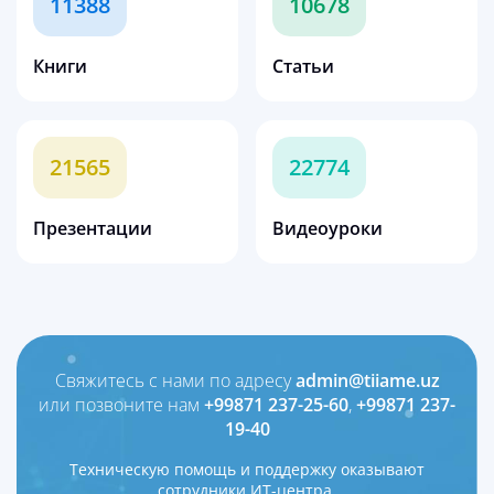
11388
10678
Книги
Статьи
21565
22774
Презентации
Видеоуроки
Свяжитесь с нами по адресу
admin@tiiame.uz
или позвоните нам
+99871 237-25-60
,
+99871 237-
19-40
Техническую помощь и поддержку оказывают
сотрудники ИТ-центра.