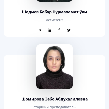
Шодиев Бобур Нурмахамат ўғли
Ассистент
Шомирова Зебо Абдухалиловна
старший преподаватель