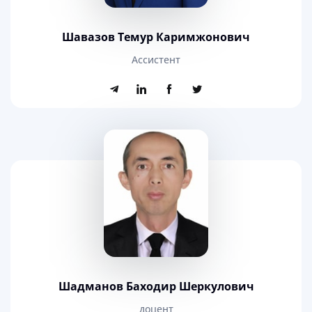
Шавазов Темур Каримжонович
Ассистент
Шадманов Баходир Шеркулович
доцент