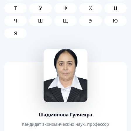
Т
У
Ф
Х
Ц
Ч
Ш
Щ
Э
Ю
Я
Шaдмонова Гулчехра
Кандидат экономических наук, профессор