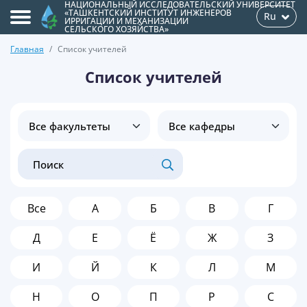
НАЦИОНАЛЬНЫЙ ИССЛЕДОВАТЕЛЬСКИЙ УНИВЕРСИТЕТ
«ТАШКЕНТСКИЙ ИНСТИТУТ ИНЖЕНЕРОВ
Ru
ИРРИГАЦИИ И МЕХАНИЗАЦИИ
СЕЛЬСКОГО ХОЗЯЙСТВА»
Главная
Список учителей
Список учителей
Все
А
Б
В
Г
Д
Е
Ё
Ж
З
И
Й
К
Л
М
Н
О
П
Р
С