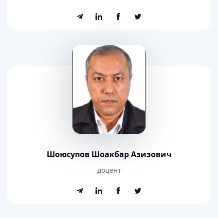
Шоюсупов Шоакбар Азизович
доцент