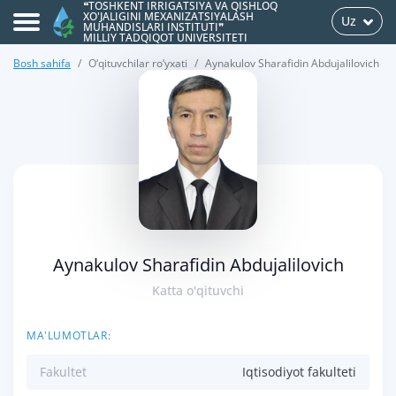
❝TOSHKENT IRRIGATSIYA VA QISHLOQ
XO'JALIGINI MEXANIZATSIYALASH
Uz
MUHANDISLARI INSTITUTI❞
MILLIY TADQIQOT UNIVERSITETI
Bosh sahifa
O‘qituvchilar ro‘yxati
Aynakulov Sharafidin Abdujalilovich
>
Aynakulov Sharafidin Abdujalilovich
Katta o'qituvchi
MA'LUMOTLAR:
Fakultet
Iqtisodiyot fakulteti