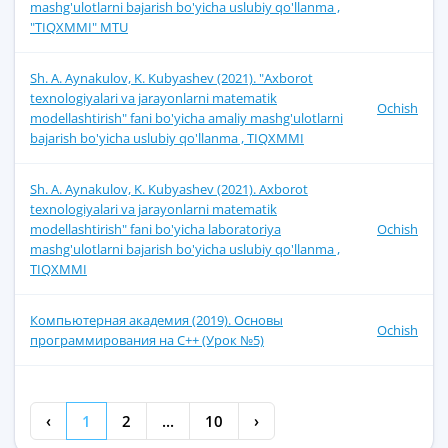
mashg'ulotlarni bajarish bo'yicha uslubiy qo'llanma ,
"TIQXMMI" MTU
Sh. A. Aynakulov, K. Kubyashev (2021). "Axborot
texnologiyalari va jarayonlarni matematik
Ochish
modellashtirish" fani bo'yicha amaliy mashg'ulotlarni
bajarish bo'yicha uslubiy qo'llanma , TIQXMMI
Sh. A. Aynakulov, K. Kubyashev (2021). Axborot
texnologiyalari va jarayonlarni matematik
modellashtirish" fani bo'yicha laboratoriya
Ochish
mashg'ulotlarni bajarish bo'yicha uslubiy qo'llanma ,
TIQXMMI
Компьютерная академия (2019). Основы
Ochish
программирования на C++ (Урок №5)
‹
1
2
...
10
›