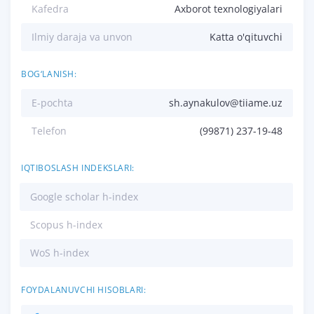
Kafedra
Axborot texnologiyalari
Ilmiy daraja va unvon
Katta o'qituvchi
BOG‘LANISH:
E-pochta
sh.aynakulov@tiiame.uz
Telefon
(99871) 237-19-48
IQTIBOSLASH INDEKSLARI:
Google scholar h-index
Scopus h-index
WoS h-index
FOYDALANUVCHI HISOBLARI: