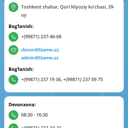
Toshkent shahar, Qori Niyoziy ko‘chasi, 39-
uy
Bog‘lanish:
+(99871) 237-46-68
devon@tiiame.uz
,
admin@tiiame.uz
Bog‘lanish:
+(99871) 237 19 36
,
+(99871) 237 09 75
Devonxona:
08:30 - 16:30