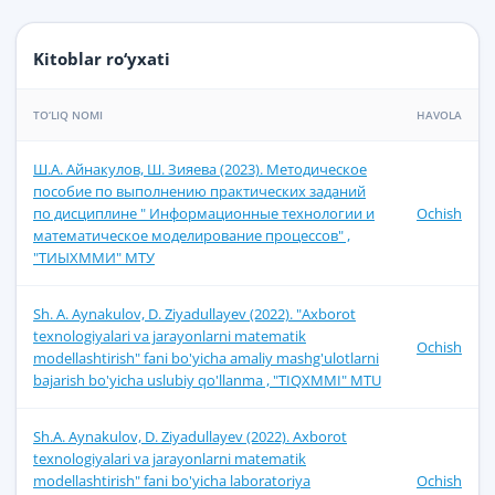
Kitoblar ro‘yxati
TO‘LIQ NOMI
HAVOLA
Ш.А. Айнакулов, Ш. Зияева (2023). Методическое
пособие по выполнению практических заданий
по дисциплине " Информационные технологии и
Ochish
математическое моделирование процессов" ,
"ТИЫХММИ" МТУ
Sh. A. Aynakulov, D. Ziyadullayev (2022). "Axborot
texnologiyalari va jarayonlarni matematik
Ochish
modellashtirish" fani bo'yicha amaliy mashg'ulotlarni
bajarish bo'yicha uslubiy qo'llanma , "TIQXMMI" MTU
Sh.A. Aynakulov, D. Ziyadullayev (2022). Axborot
texnologiyalari va jarayonlarni matematik
modellashtirish" fani bo'yicha laboratoriya
Ochish