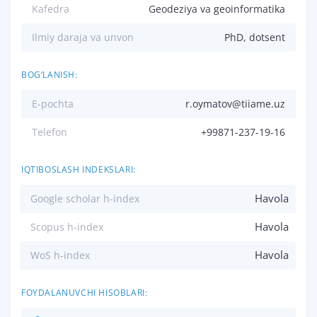
Kafedra
Geodeziya va geoinformatika
Ilmiy daraja va unvon
PhD, dotsent
BOG‘LANISH:
E-pochta
r.oymatov@tiiame.uz
Telefon
+99871-237-19-16
IQTIBOSLASH INDEKSLARI:
Havola
Google scholar h-index
Havola
Scopus h-index
Havola
WoS h-index
FOYDALANUVCHI HISOBLARI: