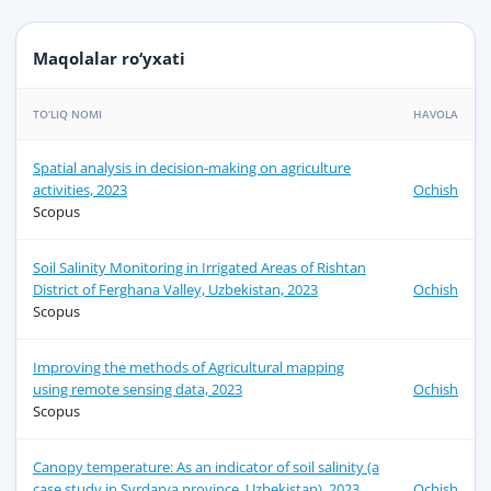
Maqolalar ro‘yxati
TO‘LIQ NOMI
HAVOLA
Spatial analysis in decision-making on agriculture
activities, 2023
Ochish
Scopus
Soil Salinity Monitoring in Irrigated Areas of Rishtan
District of Ferghana Valley, Uzbekistan, 2023
Ochish
Scopus
Improving the methods of Agricultural mapping
using remote sensing data, 2023
Ochish
Scopus
Canopy temperature: As an indicator of soil salinity (a
case study in Syrdarya province, Uzbekistan), 2023
Ochish