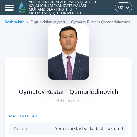
❝TOSHKENT IRRIGATSIYA VA QISHLOQ
XO'JALIGINI MEXANIZATSIYALASH
Uz
MUHANDISLARI INSTITUTI❞
MILLIY TADQIQOT UNIVERSITETI
Bosh sahifa
O‘qituvchilar ro‘yxati
Oymatov Rustam Qamariddinovich
>
Oymatov Rustam Qamariddinovich
PhD, dotsent
MA'LUMOTLAR:
Fakultet
Yer resurslari va kadastr fakulteti