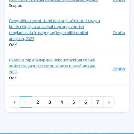
Scopus
Geografik axborot tizimi dasturiy ta’minotida qayta
koʻrib chiqilgan universal tuproq yoʻqotish
tenglamasida (rusle)r (yogʻingarchilik) omilini
Ochish
aniqlash, 2023
OAK
Суғориш тармоқларини реконструкция қилиш
лойиҳаси учун электрон харита ишлаб чиқиш,
Ochish
2023
OAK
‹
1
2
3
4
5
6
7
›