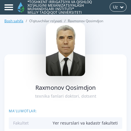
❝TOSHKENT IRRIGATSIYA VA QISHLOQ
XO'JALIGINI MEXANIZATSIYALASH
Uz
MUHANDISLARI INSTITUTI❞
MILLIY TADQIQOT UNIVERSITETI
Bosh sahifa
O‘qituvchilar ro‘yxati
Raxmonov Qosimdjon
>
Raxmonov Qosimdjon
texnika fanlari doktori, dotsent
MA'LUMOTLAR:
Fakultet
Yer resurslari va kadastr fakulteti