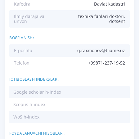
Kafedra
Davlat kadastri
Ilmiy daraja va
texnika fanlari doktori,
unvon
dotsent
BOG‘LANISH:
E-pochta
q.raxmonov@tiiame.uz
Telefon
+99871-237-19-52
IQTIBOSLASH INDEKSLARI:
Google scholar h-index
Scopus h-index
WoS h-index
FOYDALANUVCHI HISOBLARI: