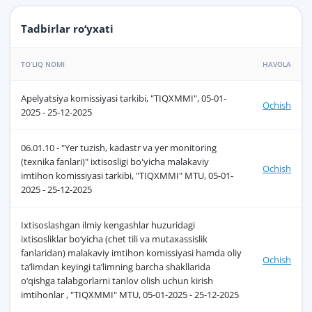
Tadbirlar ro‘yxati
TO‘LIQ NOMI
HAVOLA
Apelyatsiya komissiyasi tarkibi, "TIQXMMI", 05-01-
Ochish
2025 - 25-12-2025
06.01.10 - "Yer tuzish, kadastr va yer monitoring
(texnika fanlari)" ixtisosligi bo'yicha malakaviy
Ochish
imtihon komissiyasi tarkibi, "TIQXMMI" MTU, 05-01-
2025 - 25-12-2025
Ixtisoslashgan ilmiy kengashlar huzuridagi
ixtisosliklar bo‘yicha (chet tili va mutaxassislik
fanlaridan) malakaviy imtihon komissiyasi hamda oliy
Ochish
ta’limdan keyingi ta’limning barcha shakllarida
o‘qishga talabgorlarni tanlov olish uchun kirish
imtihonlar , "TIQXMMI" MTU, 05-01-2025 - 25-12-2025