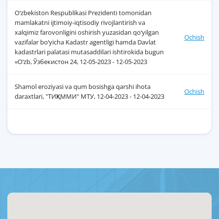
O‘zbekiston Respublikasi Prezidenti tomonidan
mamlakatni ijtimoiy-iqtisodiy rivojlantirish va
xalqimiz farovonligini oshirish yuzasidan qo‘yilgan
Ochish
vazifalar bo‘yicha Kadastr agentligi hamda Davlat
kadastrlari palatasi mutasaddilari ishtirokida bugun
«O‘zb, Ўзбекистон 24, 12-05-2023 - 12-05-2023
Shamol eroziyasi va qum bosishga qarshi ihota
Ochish
daraxtlari, "ТИҚХММИ" МТУ, 12-04-2023 - 12-04-2023