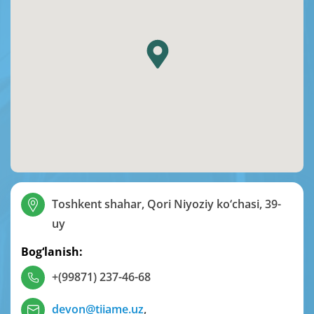
Toshkent shahar, Qori Niyoziy ko‘chasi, 39-
uy
Bog‘lanish:
+(99871) 237-46-68
devon@tiiame.uz
,