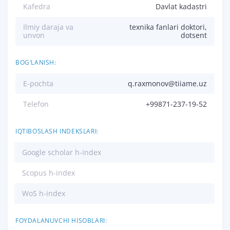
Kafedra
Davlat kadastri
Ilmiy daraja va
texnika fanlari doktori,
unvon
dotsent
BOG‘LANISH:
E-pochta
q.raxmonov@tiiame.uz
Telefon
+99871-237-19-52
IQTIBOSLASH INDEKSLARI:
Google scholar h-index
Scopus h-index
WoS h-index
FOYDALANUVCHI HISOBLARI: