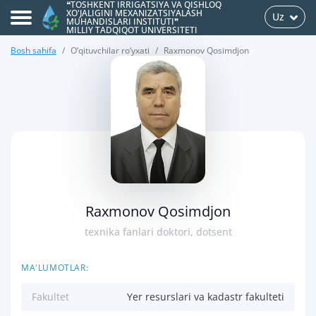
❝TOSHKENT IRRIGATSIYA VA QISHLOQ
XO'JALIGINI MEXANIZATSIYALASH
Uz
MUHANDISLARI INSTITUTI❞
MILLIY TADQIQOT UNIVERSITETI
Bosh sahifa
O‘qituvchilar ro‘yxati
Raxmonov Qosimdjon
>
Raxmonov Qosimdjon
texnika fanlari doktori, dotsent
MA'LUMOTLAR:
Fakultet
Yer resurslari va kadastr fakulteti