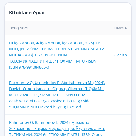
Kitoblar ro‘yxati
TO‘LIQ NOMI
HAVOLA
Ш.Қ.Рахмонов, Ж.Қ.Рахмонов, Қ.Рахмонов (2025). ЕР
ФОНДИ ТАҚСИМОТИ ВА СЕРВИТУТ БИТИМЛАРИНИ
ИШЛАБ ЧИҚИШ УСЛУБИЁТИНИ
Ochish
ТАКОМИЛЛАШТИРИШ , "TIQXMMI" MTU - ISBN
ISBN 978-991084865-0
Raxmonov Q. Uspankulov B. Abdirahimova M. (2024).
Davlat o'rmon kadastri. O'quv qo'llanma. "TIQXMMI"
MTU, 2024. , "TIQXMMI" MTU - ISBN O'quv
adabiyotlarni nashrga tavsiya etish to'g'risida
"TIQXMMI" MTU rektori buyrug'i 371-a/f
Rahmonov Q, Rahmonov J. (2024). Қ.Рахмонов,
Ж.Рахмонов. Рақамли ер кадастри. Ўқув қўлланма.
Т.: ТИҚХММИ. 2024 й. , "TIQXMMI" MTU - ISBN O'quv