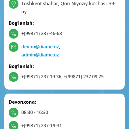
Toshkent shahar, Qori Niyoziy ko‘chasi, 39-
uy
Bog‘lanish:
+(99871) 237-46-68
devon@tiiame.uz
,
admin@tiiame.uz
Bog‘lanish:
+(99871) 237 19 36
,
+(99871) 237 09 75
Devonxona:
08:30 - 16:30
+(99871) 237-19-31