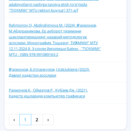
adabiyotlarni nashrga tavsiya etish to'g'risida
"TIQXMMI" MTU rektori buyrug'i 371-a/f
Rahmonov Q, Abdirahimova M. (2024). Қ.Рахмонов,
М.Абдураҳимова. Ер ахборот тизимини
шакллантиришнинг назарий-методологик
асослари. Монография. Тошкент, ТИҚХММИ” МТУ
12.11.2024 й. 3-сонли йиғилиши баёни. , "TIQXMMI"
MTU - ISBN 978-991089163-2
Қ.Рахмонов, Б.Успанкулов, J.Valciukiene (2023).
Давлат кадастри асослари
Рахмонов К., Ойматов Р., Кубаев Дж. (2021).
Кадастр ишларида компьютер графикаси
‹
1
2
›