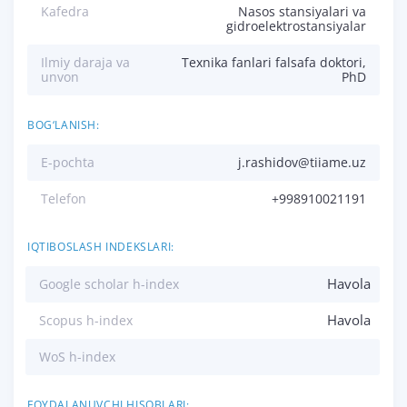
Kafedra
Nasos stansiyalari va
gidroelektrostansiyalar
Ilmiy daraja va
Texnika fanlari falsafa doktori,
unvon
PhD
BOG‘LANISH:
E-pochta
j.rashidov@tiiame.uz
Telefon
+998910021191
IQTIBOSLASH INDEKSLARI:
Havola
Google scholar h-index
Havola
Scopus h-index
WoS h-index
FOYDALANUVCHI HISOBLARI: