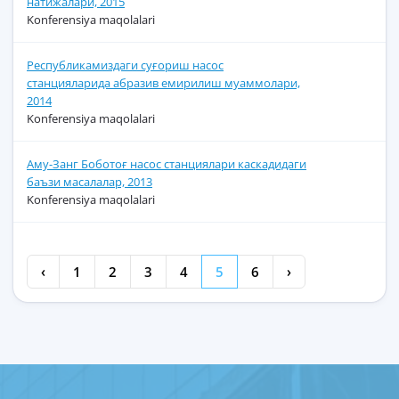
натижалари, 2015
Konferensiya maqolalari
Республикамиздаги суғориш насос
станцияларида абразив емирилиш муаммолари,
2014
Konferensiya maqolalari
Аму-Занг Боботоғ насос станциялари каскадидаги
баъзи масалалар, 2013
Konferensiya maqolalari
‹
1
2
3
4
5
6
›