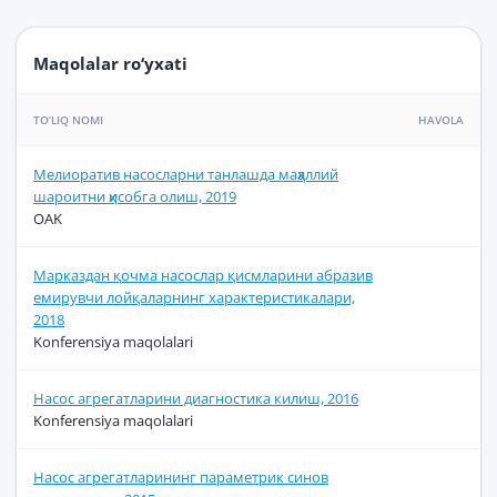
Maqolalar ro‘yxati
TO‘LIQ NOMI
HAVOLA
Мелиоратив насосларни танлашда маҳаллий
шароитни ҳисобга олиш, 2019
OAK
Марказдан қочма насослар қисмларини абразив
емирувчи лойқаларнинг характеристикалари,
2018
Konferensiya maqolalari
Насос агрегатларини диагностика килиш, 2016
Konferensiya maqolalari
Насос агрегатларининг параметрик синов