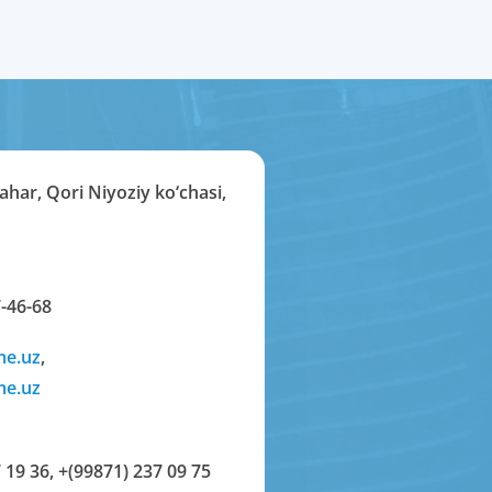
har, Qori Niyoziy ko‘chasi,
-46-68
me.uz
,
me.uz
 19 36
,
+(99871) 237 09 75