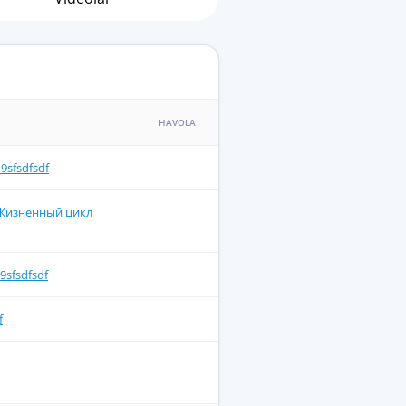
HAVOLA
sfsdfsdf
Жизненный цикл
fsdfsdf
f