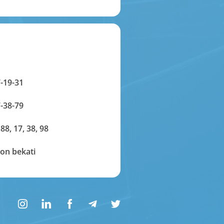
-19-31
-38-79
 88, 17, 38, 98
on bekati