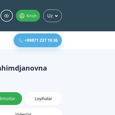
Uz
Kirish
+99871 237 19 36
ahimdjanovna
dimotlar
Loyihalar
Videolar