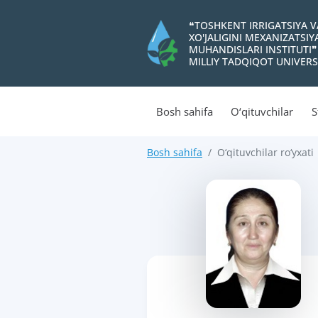
❝TOSHKENT IRRIGATSIYA 
XO'JALIGINI MEXANIZATSI
MUHANDISLARI INSTITUTI❞
MILLIY TADQIQOT UNIVERS
Bosh sahifa
O‘qituvchilar
S
Bosh sahifa
O‘qituvchilar ro‘yxati
>