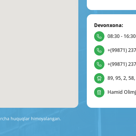
Devonxona:
08:30 - 16:30
+(99871) 237
+(99871) 237
89, 95, 2, 58,
Hamid Olimj
Barcha huquqlar himoyalangan.