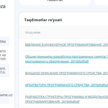
oza
Taqdimotlar ro‘yxati
TO‘LIQ NOMI
tika
ВВЕДЕНИЕ В ИНЖЕНЕРНОЕ ПРОГРАММИРОВАНИЕ, 2019
arni
h va
Общие принципы разработки программных средств. 
rish
программного обеспечения., 2019sfsdfsdf
ent,
.f.n.
ВНЕШНЕЕ ОПИСАНИЕ ПРОГРАММНОГО СРЕДСТВА, 2019s
АРХИТЕКТУРА ПРОГРАММНОГО СРЕДСТВА, 2019sfsdfsd
iiame.uz
РАЗРАБОТКА СТРУКТУРЫ ПРОГРАММЫ И МОДУЛЬНОЕ
ПРОГРАММИРОВАНИЕ, 2019sfsdfsdf