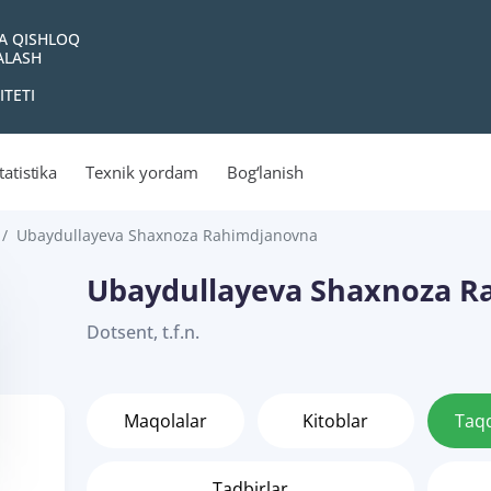
VA QISHLOQ
YALASH
ITETI
tatistika
Texnik yordam
Bog‘lanish
Ubaydullayeva Shaxnoza Rahimdjanovna
Ubaydullayeva Shaxnoza R
Dotsent, t.f.n.
Maqolalar
Kitoblar
Taq
Tadbirlar