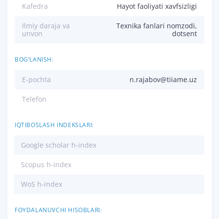
Kafedra
Hayot faoliyati xavfsizligi
Ilmiy daraja va
Texnika fanlari nomzodi,
unvon
dotsent
BOG‘LANISH:
E-pochta
n.rajabov@tiiame.uz
Telefon
IQTIBOSLASH INDEKSLARI:
Google scholar h-index
Scopus h-index
WoS h-index
FOYDALANUVCHI HISOBLARI: