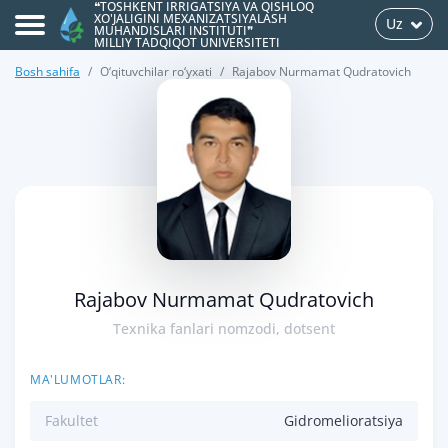
❝TOSHKENT IRRIGATSIYA VA QISHLOQ
XO'JALIGINI MEXANIZATSIYALASH
Uz
MUHANDISLARI INSTITUTI❞
MILLIY TADQIQOT UNIVERSITETI
Bosh sahifa
O‘qituvchilar ro‘yxati
Rajabov Nurmamat Qudratovich
>
Rajabov Nurmamat Qudratovich
Texnika fanlari nomzodi, dotsent
MA'LUMOTLAR:
Fakultet
Gidromelioratsiya