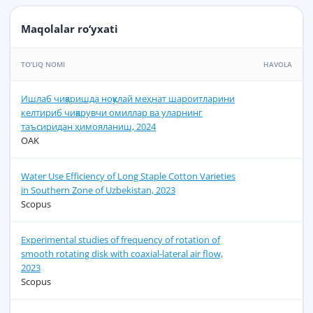
Maqolalar ro‘yxati
TO‘LIQ NOMI
HAVOLA
Ишлаб чиқаришда ноқулай меҳнат шароитларини
келтириб чиқарувчи омиллар ва уларнинг
таъсиридан ҳимояланиш, 2024
OAK
Water Use Efficiency of Long Staple Cotton Varieties
in Southern Zone of Uzbekistan, 2023
Scopus
Experimental studies of frequency of rotation of
smooth rotating disk with coaxial-lateral air flow,
2023
Scopus