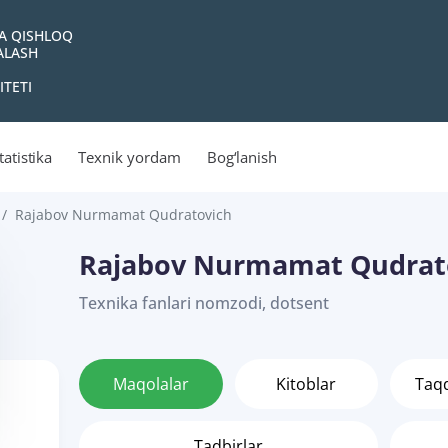
VA QISHLOQ
YALASH
ITETI
tatistika
Texnik yordam
Bog‘lanish
Rajabov Nurmamat Qudratovich
Rajabov Nurmamat Qudrat
Texnika fanlari nomzodi, dotsent
Maqolalar
Kitoblar
Taq
Tadbirlar