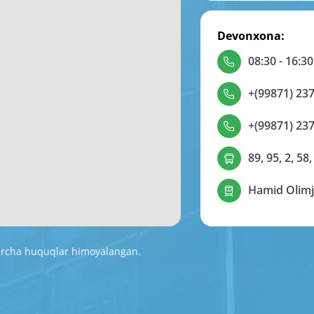
Devonxona:
08:30 - 16:30
+(99871) 237
+(99871) 237
89, 95, 2, 58,
Hamid Olimj
Barcha huquqlar himoyalangan.