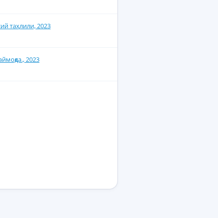
сий таҳлили, 2023
ймоқда., 2023