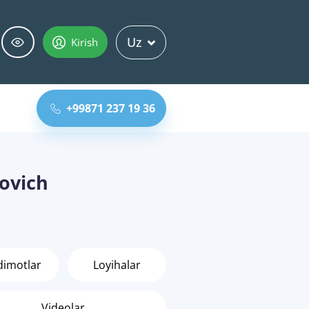
Uz
Kirish
+99871 237 19 36
ovich
dimotlar
Loyihalar
Videolar