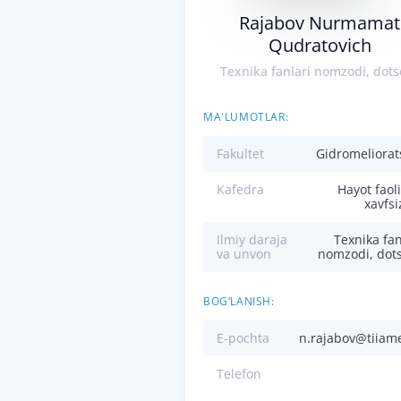
Rajabov Nurmamat
Qudratovich
Texnika fanlari nomzodi, dots
MA'LUMOTLAR:
Fakultet
Gidromeliorat
Kafedra
Hayot faoli
xavfsi
Ilmiy daraja
Texnika fan
va unvon
nomzodi, dot
BOG‘LANISH:
E-pochta
n.rajabov@tiiam
Telefon