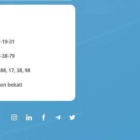
-19-31
-38-79
 88, 17, 38, 98
on bekati