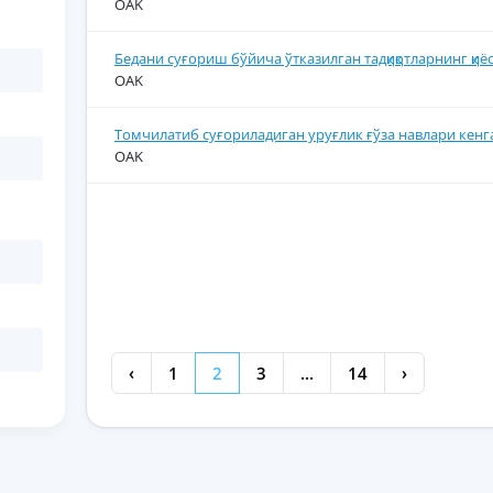
OAK
Бедани суғориш бўйича ўтказилган тадқиқотларнинг қиё
OAK
Томчилатиб суғориладиган уруғлик ғўза навлари кенга
OAK
‹
1
2
3
...
14
›