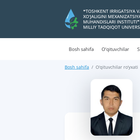
❝TOSHKENT IRRIGATSIYA 
XO'JALIGINI MEXANIZATSI
MUHANDISLARI INSTITUTI❞
MILLIY TADQIQOT UNIVERS
Bosh sahifa
O‘qituvchilar
S
Bosh sahifa
O‘qituvchilar ro‘yxati
>