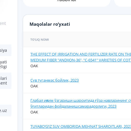
ent
Maqolalar ro‘yxati
TO‘LIQ NOMI
siya
THE EFFECT OF IRRIGATION AND FERTILIZER RATE ON TH
MEDIUM FIBER "ANDIJON-36", "С-6541" VARIETIES OF COT
yati
OAK
zligi
lari
Сув туганмас бойлик, 2023
sent
OAK
Глабал иқлим ўзгариши шароитида ғўза навларининг 
ўғитларидан фойдаланишсамарадорлиги, 2023
e.uz
OAK
TUYABO‘G‘IZ SUV OMBORIDA MEHNAT SHAROITLARI, 202