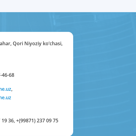
har, Qori Niyoziy ko‘chasi,
-46-68
me.uz
,
me.uz
 19 36
,
+(99871) 237 09 75