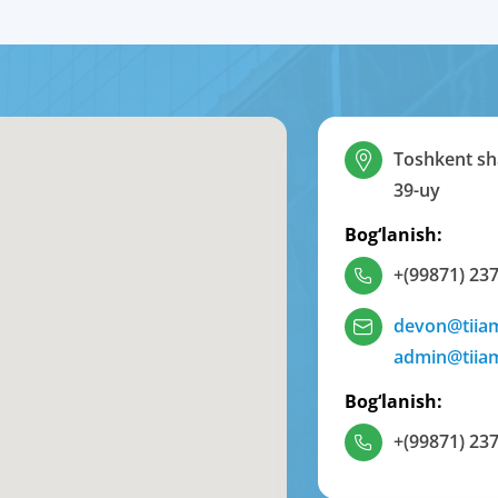
Toshkent sha
39-uy
Bog‘lanish:
+(99871) 237
devon@tiia
admin@tiia
Bog‘lanish:
+(99871) 237