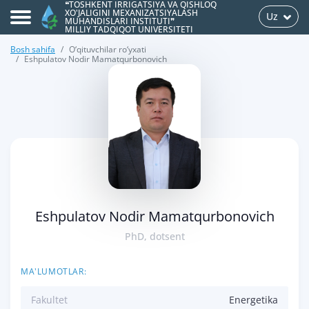
❝TOSHKENT IRRIGATSIYA VA QISHLOQ
XO'JALIGINI MEXANIZATSIYALASH
Uz
MUHANDISLARI INSTITUTI❞
MILLIY TADQIQOT UNIVERSITETI
Bosh sahifa
O‘qituvchilar ro‘yxati
Eshpulatov Nodir Mamatqurbonovich
>
Eshpulatov Nodir Mamatqurbonovich
PhD, dotsent
MA'LUMOTLAR:
Fakultet
Energetika