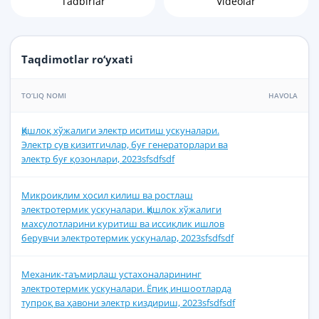
Tadbirlar
Videolar
Taqdimotlar ro‘yxati
TO‘LIQ NOMI
HAVOLA
Қишлоқ хўжалиги электр иситиш ускуналари.
Электр сув қизитгичлар, буғ генераторлари ва
электр буғ қозонлари, 2023sfsdfsdf
Микроиқлим ҳосил қилиш ва ростлаш
электротермик ускуналари. Қишлок хўжалиги
махсулотларини куритиш ва иссиқлик ишлов
берувчи электротермик ускуналар, 2023sfsdfsdf
Механик-таъмирлаш устахоналарининг
электротермик ускуналари. Ёпиқ иншоотларда
тупроқ ва ҳавони электр киздириш, 2023sfsdfsdf