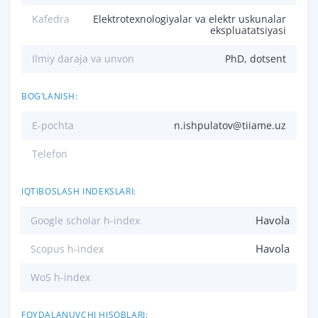
Kafedra
Elektrotexnologiyalar va elektr uskunalar
ekspluatatsiyasi
Ilmiy daraja va unvon
PhD, dotsent
BOG‘LANISH:
E-pochta
n.ishpulatov@tiiame.uz
Telefon
IQTIBOSLASH INDEKSLARI:
Havola
Google scholar h-index
Havola
Scopus h-index
WoS h-index
FOYDALANUVCHI HISOBLARI: