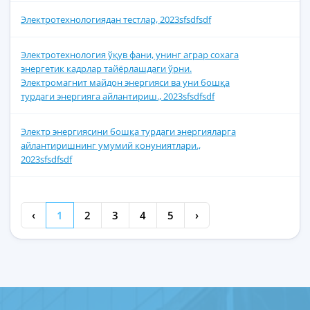
Электротехнологиядан тестлар, 2023sfsdfsdf
Электротехнология ўқув фани, унинг аграр сохага
энергетик кадрлар тайёрлашдаги ўрни.
Электромагнит майдон энергияси ва уни бошқа
турдаги энергияга айлантириш., 2023sfsdfsdf
Электр энергиясини бошқа турдаги энергияларга
айлантиришнинг умумий конуниятлари.,
2023sfsdfsdf
‹
1
2
3
4
5
›