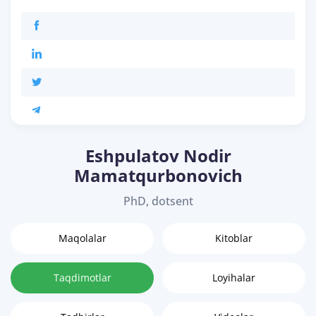
Eshpulatov Nodir
Mamatqurbonovich
PhD, dotsent
Maqolalar
Kitoblar
Taqdimotlar
Loyihalar