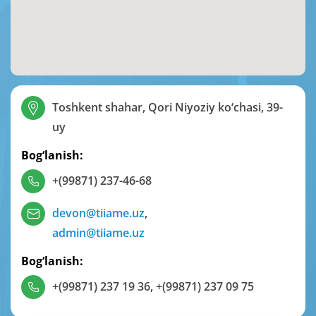
Toshkent shahar, Qori Niyoziy ko‘chasi, 39-
uy
Bog‘lanish:
+(99871) 237-46-68
devon@tiiame.uz
,
admin@tiiame.uz
Bog‘lanish:
+(99871) 237 19 36
,
+(99871) 237 09 75