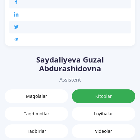
Saydaliyeva Guzal
Abdurashidovna
Assistent
Maqolalar
Kitoblar
Taqdimotlar
Loyihalar
Tadbirlar
Videolar