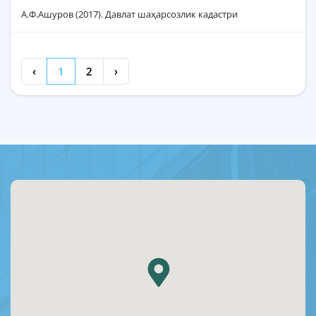
А.Ф.Ашуров (2017). Давлат шаҳарсозлик кадастри
‹
1
2
›