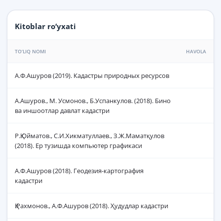
Kitoblar ro‘yxati
TO‘LIQ NOMI
HAVOLA
А.Ф.Ашуров (2019). Кадастры природных ресурсов
А.Ашуров., М. Усмонов., Б.Успанкулов. (2018). Бино
ва иншоотлар давлат кадастри
Р.Қ.Ойматов., С.И.Хикматуллаев., З.Ж.Маматқулов
(2018). Ер тузишда компьютер графикаси
А.Ф.Ашуров (2018). Геодезия-картография
кадастри
Қ.Рахмонов., А.Ф.Ашуров (2018). Ҳудудлар кадастри