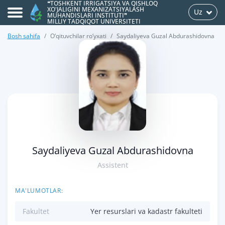
❝TOSHKENT IRRIGATSIYA VA QISHLOQ
XO'JALIGINI MEXANIZATSIYALASH
Uz
MUHANDISLARI INSTITUTI❞
MILLIY TADQIQOT UNIVERSITETI
Bosh sahifa
O‘qituvchilar ro‘yxati
Saydaliyeva Guzal Abdurashidovna
>
Saydaliyeva Guzal Abdurashidovna
Assistent
MA'LUMOTLAR:
Fakultet
Yer resurslari va kadastr fakulteti