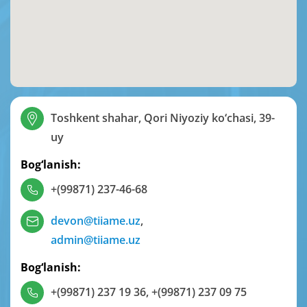
Toshkent shahar, Qori Niyoziy ko‘chasi, 39-
uy
Bog‘lanish:
+(99871) 237-46-68
devon@tiiame.uz
,
admin@tiiame.uz
Bog‘lanish:
+(99871) 237 19 36
,
+(99871) 237 09 75