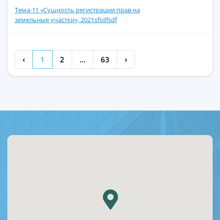
Тема-11 «Сущность регистрации прав на
земельные участки», 2021sfsdfsdf
‹
1
2
...
63
›