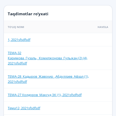
Taqdimotlar ro‘yxati
TO‘LIQ NOMI
HAVOLA
1, 2021sfsdfsdf
ТЕМА-32
Каримова_Гузаль,_Комилжонова_Гульжан (2) (4),
2021sfsdfsdf
ТЕМА-28_Кадыров_Жавохир_,Абдуллаев_Афзал (1),
2021sfsdfsdf
ТЕМА-27 Холдоров_Максуд ЗК (1), 2021sfsdfsdf
Тема12, 2021sfsdfsdf