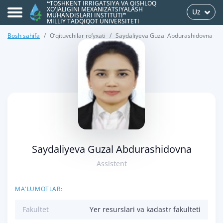
❝TOSHKENT IRRIGATSIYA VA QISHLOQ
XO'JALIGINI MEXANIZATSIYALASH
Uz
MUHANDISLARI INSTITUTI❞
MILLIY TADQIQOT UNIVERSITETI
Bosh sahifa
O‘qituvchilar ro‘yxati
Saydaliyeva Guzal Abdurashidovna
>
Saydaliyeva Guzal Abdurashidovna
Assistent
MA'LUMOTLAR:
Fakultet
Yer resurslari va kadastr fakulteti