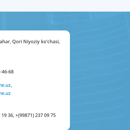
har, Qori Niyoziy ko‘chasi,
-46-68
me.uz
,
me.uz
 19 36
,
+(99871) 237 09 75