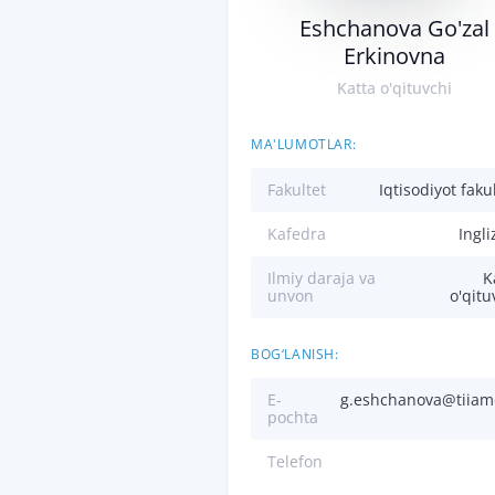
Eshchanova Go'zal
Erkinovna
Katta o'qituvchi
MA'LUMOTLAR:
Fakultet
Iqtisodiyot fakul
Kafedra
Ingliz
Ilmiy daraja va
K
unvon
o'qitu
BOG‘LANISH:
E-
g.eshchanova@tiiam
pochta
Telefon