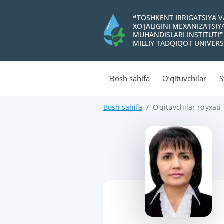
❝TOSHKENT IRRIGATSIYA 
XO'JALIGINI MEXANIZATSI
MUHANDISLARI INSTITUTI❞
MILLIY TADQIQOT UNIVERS
Bosh sahifa
O‘qituvchilar
S
Bosh sahifa
O‘qituvchilar ro‘yxati
>