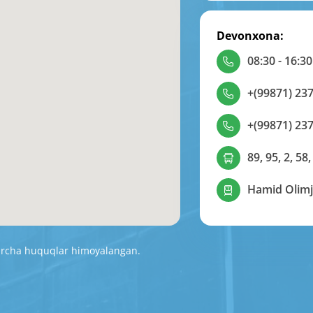
Devonxona:
08:30 - 16:30
+(99871) 237
+(99871) 237
89, 95, 2, 58,
Hamid Olimj
Barcha huquqlar himoyalangan.