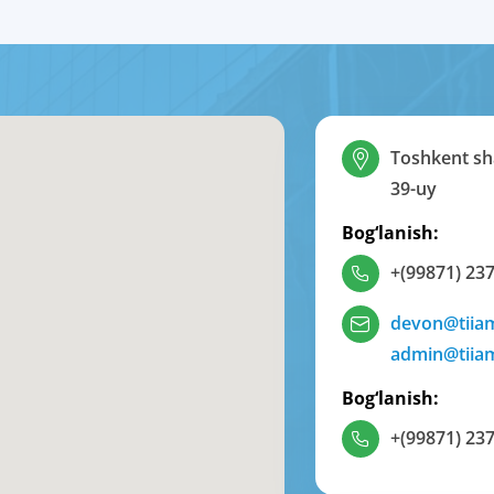
Toshkent sha
39-uy
Bog‘lanish:
+(99871) 237
devon@tiia
admin@tiia
Bog‘lanish:
+(99871) 237