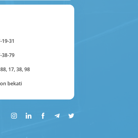
-19-31
-38-79
 88, 17, 38, 98
on bekati