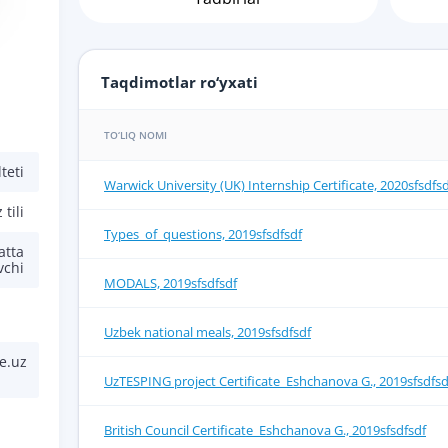
Taqdimotlar ro‘yxati
TO‘LIQ NOMI
teti
Warwick University (UK) Internship Certificate, 2020sfsdfs
 tili
Types_of_questions, 2019sfsdfsdf
atta
vchi
MODALS, 2019sfsdfsdf
Uzbek national meals, 2019sfsdfsdf
e.uz
UzTESPING project Certificate_Eshchanova G., 2019sfsdfsd
British Council Certificate_Eshchanova G., 2019sfsdfsdf