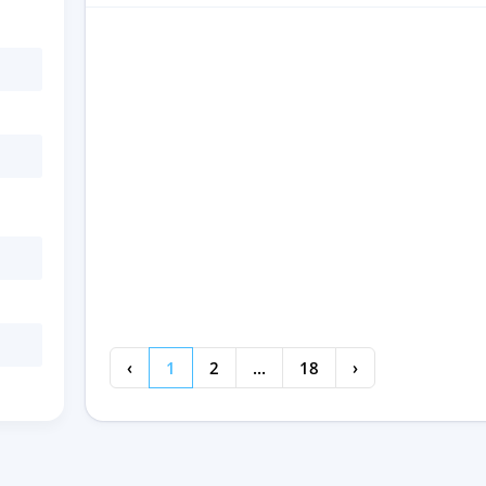
‹
1
2
...
18
›