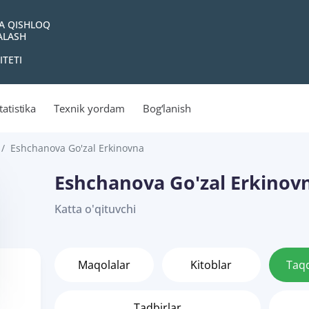
VA QISHLOQ
YALASH
ITETI
tatistika
Texnik yordam
Bog‘lanish
Eshchanova Go'zal Erkinovna
Eshchanova Go'zal Erkinov
Katta o'qituvchi
Maqolalar
Kitoblar
Taq
Tadbirlar