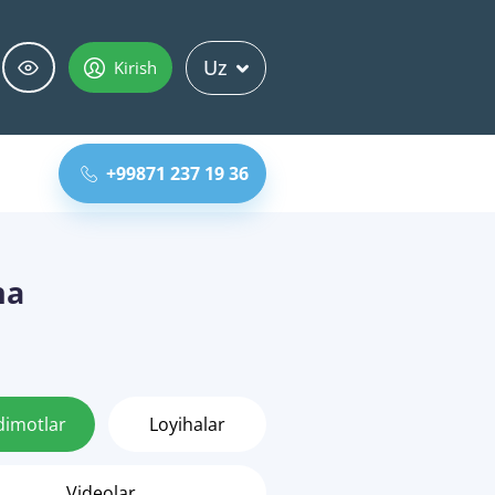
Uz
Kirish
+99871 237 19 36
na
dimotlar
Loyihalar
Videolar