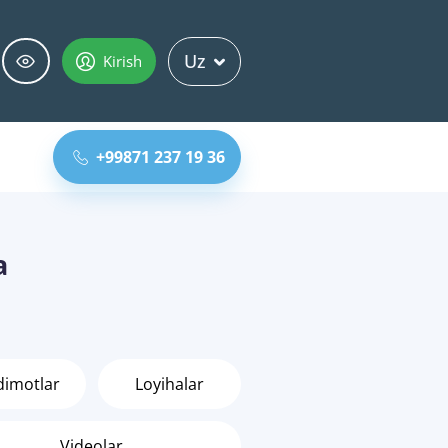
Uz
Kirish
+99871 237 19 36
a
dimotlar
Loyihalar
Videolar