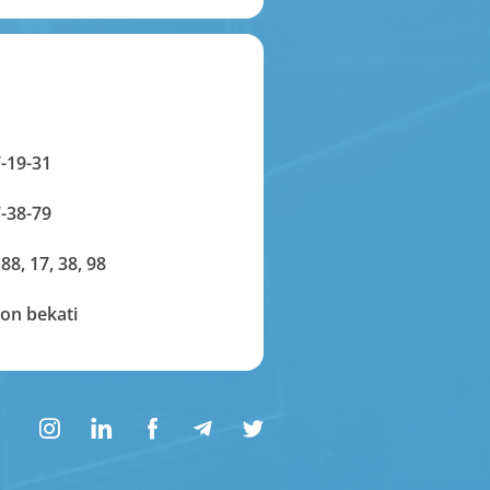
-19-31
-38-79
 88, 17, 38, 98
on bekati