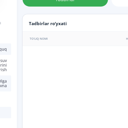
a
Tadbirlar ro‘yxati
TO‘LIQ NOMI
H
uquq
 suv
rini
rish
Olga
ovna