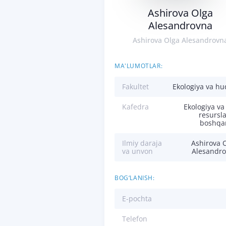
Ashirova Olga
Alesandrovna
Ashirova Olga Alesandrovn
MA'LUMOTLAR:
Fakultet
Ekologiya va h
Kafedra
Ekologiya va
resursla
boshqa
Ilmiy daraja
Ashirova 
va unvon
Alesandr
BOG‘LANISH:
E-pochta
Telefon