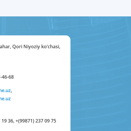
har, Qori Niyoziy ko‘chasi,
-46-68
me.uz
,
me.uz
 19 36
,
+(99871) 237 09 75