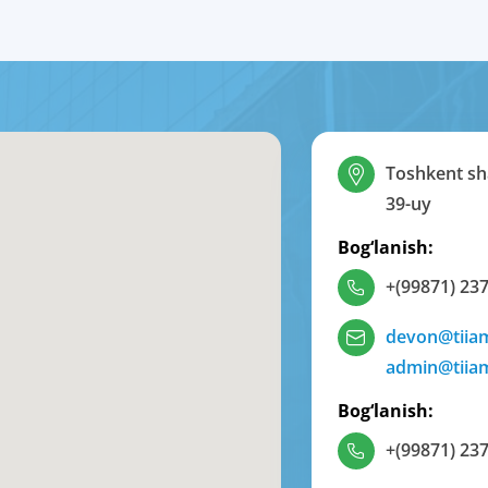
Toshkent sha
39-uy
Bog‘lanish:
+(99871) 237
devon@tiia
admin@tiia
Bog‘lanish:
+(99871) 237