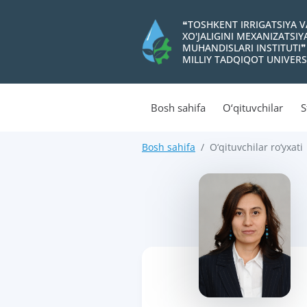
❝TOSHKENT IRRIGATSIYA 
XO'JALIGINI MEXANIZATSI
MUHANDISLARI INSTITUTI❞
MILLIY TADQIQOT UNIVERS
Bosh sahifa
O‘qituvchilar
S
Bosh sahifa
O‘qituvchilar ro‘yxati
>