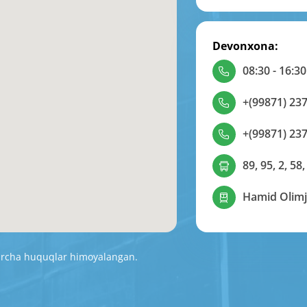
Devonxona:
08:30 - 16:30
+(99871) 237
+(99871) 237
89, 95, 2, 58,
Hamid Olimj
Barcha huquqlar himoyalangan.