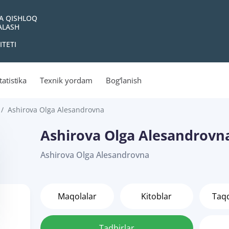
VA QISHLOQ
YALASH
ITETI
tatistika
Texnik yordam
Bog‘lanish
Ashirova Olga Alesandrovna
Ashirova Olga Alesandrovn
Ashirova Olga Alesandrovna
Maqolalar
Kitoblar
Taq
Tadbirlar