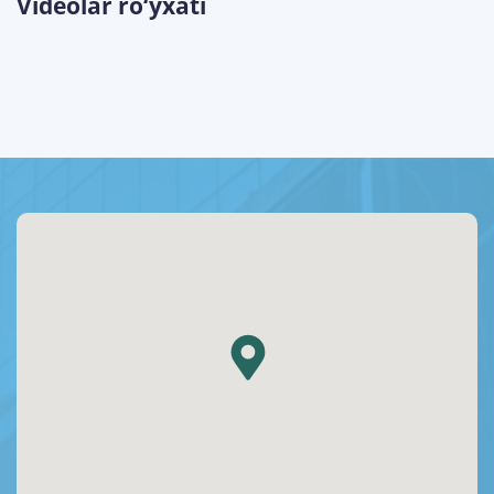
Videolar ro‘yxati