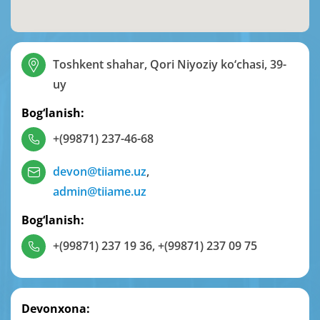
Toshkent shahar, Qori Niyoziy ko‘chasi, 39-
uy
Bog‘lanish:
+(99871) 237-46-68
devon@tiiame.uz
,
admin@tiiame.uz
Bog‘lanish:
+(99871) 237 19 36
,
+(99871) 237 09 75
Devonxona: