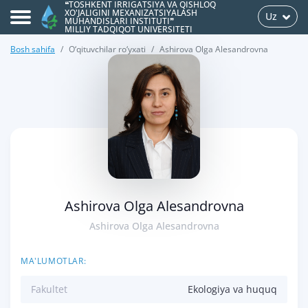
❝TOSHKENT IRRIGATSIYA VA QISHLOQ
XO'JALIGINI MEXANIZATSIYALASH
Uz
MUHANDISLARI INSTITUTI❞
MILLIY TADQIQOT UNIVERSITETI
Bosh sahifa
O‘qituvchilar ro‘yxati
Ashirova Olga Alesandrovna
>
Ashirova Olga Alesandrovna
Ashirova Olga Alesandrovna
MA'LUMOTLAR:
Fakultet
Ekologiya va huquq