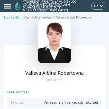
❝TOSHKENT IRRIGATSIYA VA QISHLOQ
XO'JALIGINI MEXANIZATSIYALASH
Uz
MUHANDISLARI INSTITUTI❞
MILLIY TADQIQOT UNIVERSITETI
Bosh sahifa
O‘qituvchilar ro‘yxati
Valieva Albina Robertovna
>
Valieva Albina Robertovna
assistent
MA'LUMOTLAR:
Fakultet
Yer resurslari va kadastr fakulteti