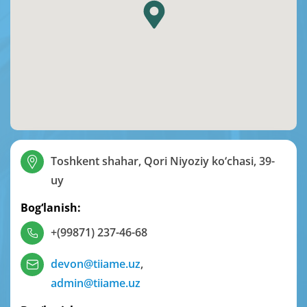
Toshkent shahar, Qori Niyoziy ko‘chasi, 39-
uy
Bog‘lanish:
+(99871) 237-46-68
devon@tiiame.uz
,
admin@tiiame.uz