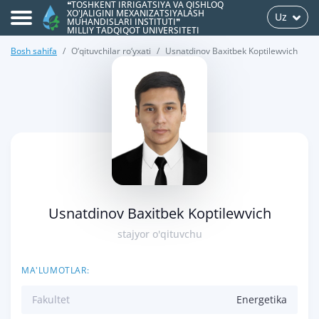
❝TOSHKENT IRRIGATSIYA VA QISHLOQ
XO'JALIGINI MEXANIZATSIYALASH
Uz
MUHANDISLARI INSTITUTI❞
MILLIY TADQIQOT UNIVERSITETI
Bosh sahifa
O‘qituvchilar ro‘yxati
Usnatdinov Baxitbek Koptilewvich
>
Usnatdinov Baxitbek Koptilewvich
stajyor o'qituvchu
MA'LUMOTLAR:
Fakultet
Energetika