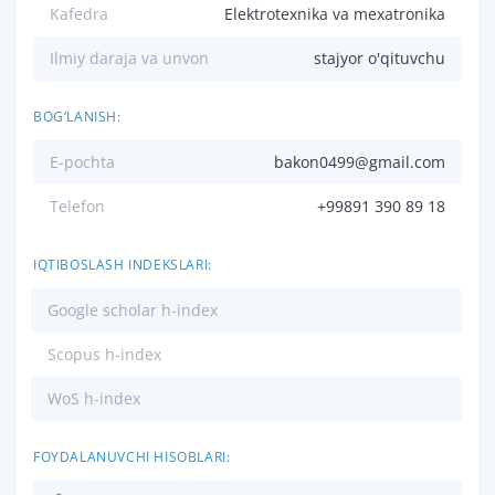
Kafedra
Elektrotexnika va mexatronika
Ilmiy daraja va unvon
stajyor o'qituvchu
BOG‘LANISH:
E-pochta
bakon0499@gmail.com
Telefon
+99891 390 89 18
IQTIBOSLASH INDEKSLARI:
Google scholar h-index
Scopus h-index
WoS h-index
FOYDALANUVCHI HISOBLARI: