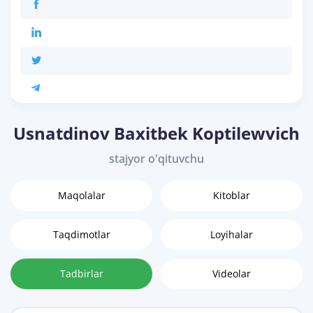
Usnatdinov Baxitbek Koptilewvich
stajyor o'qituvchu
Maqolalar
Kitoblar
Taqdimotlar
Loyihalar
Tadbirlar
Videolar