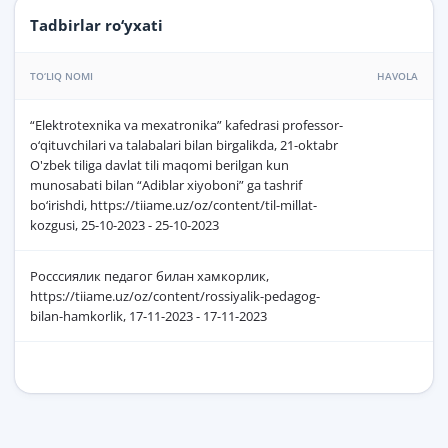
Tadbirlar ro‘yxati
TO‘LIQ NOMI
HAVOLA
“Elektrotexnika va mexatronika” kafedrasi professor-
o‘qituvchilari va talabalari bilan birgalikda, 21-oktabr
O'zbek tiliga davlat tili maqomi berilgan kun
munosabati bilan “Adiblar xiyoboni” ga tashrif
bo‘irishdi, https://tiiame.uz/oz/content/til-millat-
kozgusi, 25-10-2023 - 25-10-2023
Росссиялик педагог билан хамкорлик,
https://tiiame.uz/oz/content/rossiyalik-pedagog-
bilan-hamkorlik, 17-11-2023 - 17-11-2023