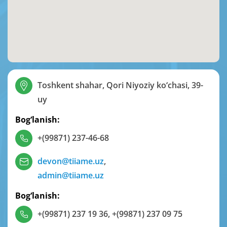
Toshkent shahar, Qori Niyoziy ko‘chasi, 39-
uy
Bog‘lanish:
+(99871) 237-46-68
devon@tiiame.uz
,
admin@tiiame.uz
Bog‘lanish:
+(99871) 237 19 36
,
+(99871) 237 09 75