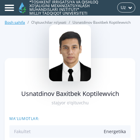
❝TOSHKENT IRRIGATSIYA VA QISHLOQ
XO'JALIGINI MEXANIZATSIYALASH
Uz
MUHANDISLARI INSTITUTI❞
MILLIY TADQIQOT UNIVERSITETI
Bosh sahifa
O‘qituvchilar ro‘yxati
Usnatdinov Baxitbek Koptilewvich
>
Usnatdinov Baxitbek Koptilewvich
stajyor o'qituvchu
MA'LUMOTLAR:
Fakultet
Energetika