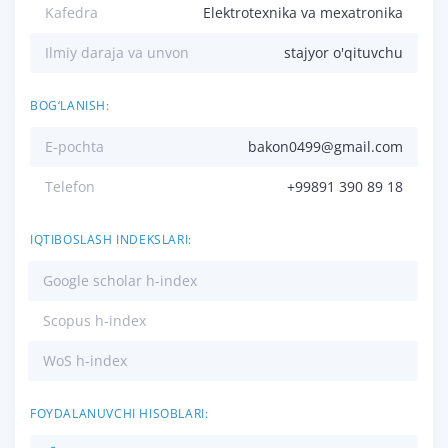
Kafedra
Elektrotexnika va mexatronika
Ilmiy daraja va unvon
stajyor o'qituvchu
BOG‘LANISH:
E-pochta
bakon0499@gmail.com
Telefon
+99891 390 89 18
IQTIBOSLASH INDEKSLARI:
Google scholar h-index
Scopus h-index
WoS h-index
FOYDALANUVCHI HISOBLARI: