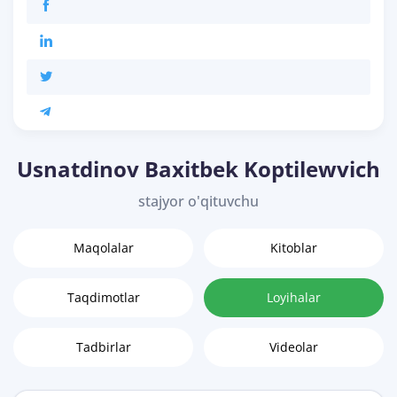
Usnatdinov Baxitbek Koptilewvich
stajyor o'qituvchu
Maqolalar
Kitoblar
Taqdimotlar
Loyihalar
Tadbirlar
Videolar