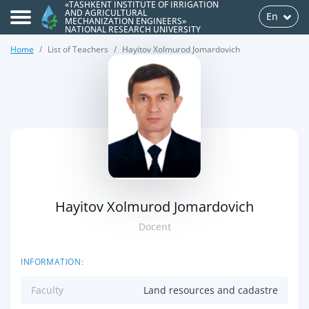
«TASHKENT INSTITUTE OF IRRIGATION
AND AGRICULTURAL
En
MECHANIZATION ENGINEERS»
NATIONAL RESEARCH UNIVERSITY
Home
List of Teachers
Hayitov Xolmurod Jomardovich
>
Hayitov Xolmurod Jomardovich
Docent
INFORMATION:
Faculty
Land resources and cadastre