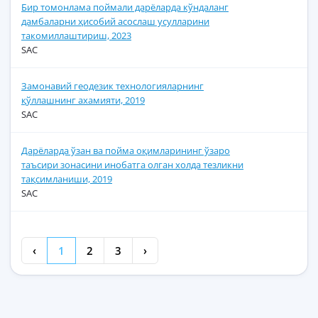
Бир томонлама поймали дарёларда кўндаланг
дамбаларни ҳисобий асослаш усулларини
такомиллаштириш, 2023
SAC
Замонавий геодезик технологияларнинг
қўллашнинг ахамияти, 2019
SAC
Дарёларда ўзан ва пойма оқимларининг ўзаро
таъсири зонасини инобатга олган холда тезликни
тақсимланиши, 2019
SAC
‹
1
2
3
›