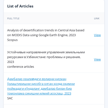
List of Articles
FULL TITLE
LINK
Analysis of desertification trends in Central Asia based
on MODIS Data using Google Earth Engine, 2023
View
Scopus
Устойчивые направления управления земельными
ресурсами в Узбекистане: проблемы и решения,
View
2023
conference articles
Дамбалар оралиғидаги ерларни қисман
ўзлаштиришни ҳисобга олган ҳолда оқимни
поймадаги кўндаланг дамбалар билан бир
томонлама сиқишни илмий асослаш, 2023
SAC