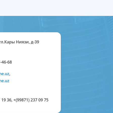
ул.Кары Ниязи, д-39
-46-68
me.uz
,
me.uz
 19 36
,
+(99871) 237 09 75