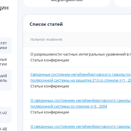
дин
Список статей
ПОЛЬНОЕ НАЗВАНИЕ
ьтет
ики
О разрешимости частных интегральных уравнений в пр
ные
Статьи конференции
огии
Связанные состоянии негейзенберговского гамильтон
ший
поляронной системы на решетке Z^3 со спином s=1., 2
ель
Статьи конференции
О связанных состояниях негейзенберговского гамиль
поляронной системы со спином s=3., 2004
Статьи конференции
e.uz
О связанных состояниях негейзенберговского гамиль
9-48