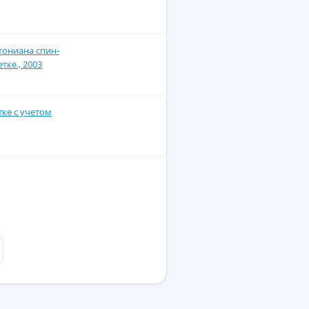
тониана спин-
ке., 2003
тке с учетом