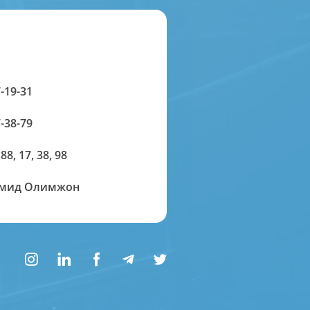
-19-31
-38-79
 88, 17, 38, 98
амид Олимжон