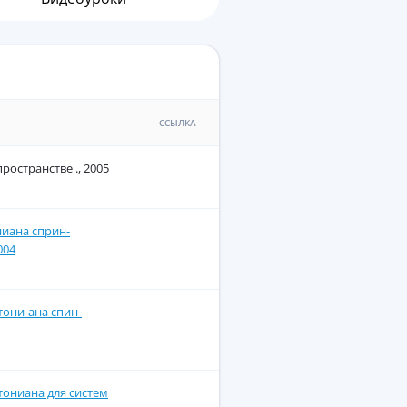
ССЫЛКА
остранстве ., 2005
иана сприн-
004
тони-ана спин-
тониана для систем