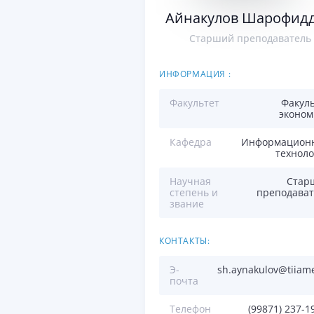
Айнакулов Шарофид
Старший преподаватель
ИНФОРМАЦИЯ :
Факультет
Факул
эконом
Кафедра
Информацион
технол
Научная
Стар
степень и
преподават
звание
КОНТАКТЫ:
Э-
sh.aynakulov@tiiam
почта
Телефон
(99871) 237-1