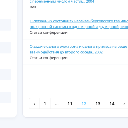
с переменным числом частиц., 2004
ВАК
О связанных состояниях негейзенберговского гамиль
поляронной системы в одномерной и двумерной решет
Статьи конференции
О задаче одного электрона и одного примеса на реше
взаимодействия до второго соседа., 2002
Статьи конференции
‹
1
...
11
12
13
14
›