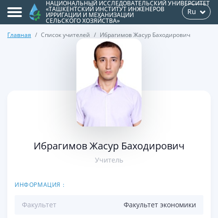
НАЦИОНАЛЬНЫЙ ИССЛЕДОВАТЕЛЬСКИЙ УНИВЕРСИТЕТ
«ТАШКЕНТСКИЙ ИНСТИТУТ ИНЖЕНЕРОВ
Ru
ИРРИГАЦИИ И МЕХАНИЗАЦИИ
СЕЛЬСКОГО ХОЗЯЙСТВА»
Главная
Список учителей
Ибрагимов Жасур Баходирович
>
Ибрагимов Жасур Баходирович
Учитель
ИНФОРМАЦИЯ :
Факультет
Факультет экономики