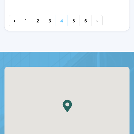
‹
1
2
3
4
5
6
›