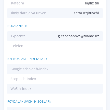
Kafedra
Ingliz tili
Ilmiy daraja va unvon
Katta o'qituvchi
BOG‘LANISH:
E-pochta
g.eshchanova@tiiame.uz
Telefon
IQTIBOSLASH INDEKSLARI:
Google scholar h-index
Scopus h-index
WoS h-index
FOYDALANUVCHI HISOBLARI: