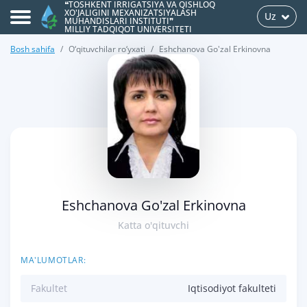
❝TOSHKENT IRRIGATSIYA VA QISHLOQ
XO'JALIGINI MEXANIZATSIYALASH
Uz
MUHANDISLARI INSTITUTI❞
MILLIY TADQIQOT UNIVERSITETI
Bosh sahifa
O‘qituvchilar ro‘yxati
Eshchanova Go'zal Erkinovna
>
Eshchanova Go'zal Erkinovna
Katta o'qituvchi
MA'LUMOTLAR:
Fakultet
Iqtisodiyot fakulteti