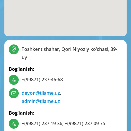
Toshkent shahar, Qori Niyoziy ko‘chasi, 39-
uy
Bog‘lanish:
+(99871) 237-46-68
devon@tiiame.uz
,
admin@tiiame.uz
Bog‘lanish:
+(99871) 237 19 36
,
+(99871) 237 09 75