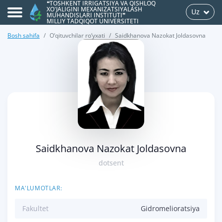
❝TOSHKENT IRRIGATSIYA VA QISHLOQ
XO'JALIGINI MEXANIZATSIYALASH
Uz
MUHANDISLARI INSTITUTI❞
MILLIY TADQIQOT UNIVERSITETI
Bosh sahifa
O‘qituvchilar ro‘yxati
Saidkhanova Nazokat Joldasovna
>
Saidkhanova Nazokat Joldasovna
dotsent
MA'LUMOTLAR:
Fakultet
Gidromelioratsiya