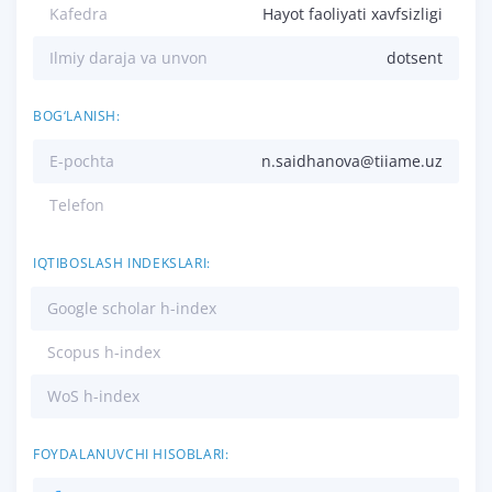
Kafedra
Hayot faoliyati xavfsizligi
Ilmiy daraja va unvon
dotsent
BOG‘LANISH:
E-pochta
n.saidhanova@tiiame.uz
Telefon
IQTIBOSLASH INDEKSLARI:
Google scholar h-index
Scopus h-index
WoS h-index
FOYDALANUVCHI HISOBLARI: