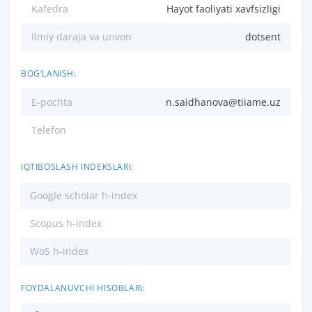
Kafedra
Hayot faoliyati xavfsizligi
Ilmiy daraja va unvon
dotsent
BOG‘LANISH:
E-pochta
n.saidhanova@tiiame.uz
Telefon
IQTIBOSLASH INDEKSLARI:
Google scholar h-index
Scopus h-index
WoS h-index
FOYDALANUVCHI HISOBLARI: