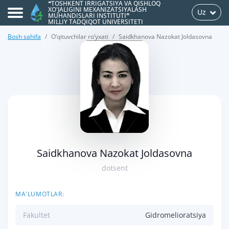
❝TOSHKENT IRRIGATSIYA VA QISHLOQ
XO'JALIGINI MEXANIZATSIYALASH
Uz
MUHANDISLARI INSTITUTI❞
MILLIY TADQIQOT UNIVERSITETI
Bosh sahifa
O‘qituvchilar ro‘yxati
Saidkhanova Nazokat Joldasovna
>
Saidkhanova Nazokat Joldasovna
dotsent
MA'LUMOTLAR:
Fakultet
Gidromelioratsiya