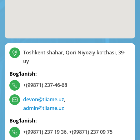
Toshkent shahar, Qori Niyoziy ko‘chasi, 39-
uy
Bog‘lanish:
+(99871) 237-46-68
devon@tiiame.uz
,
admin@tiiame.uz
Bog‘lanish:
+(99871) 237 19 36
,
+(99871) 237 09 75