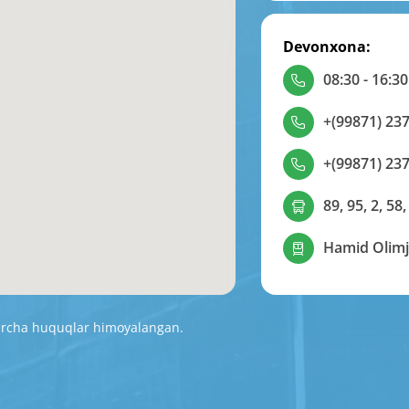
Devonxona:
08:30 - 16:30
+(99871) 237
+(99871) 237
89, 95, 2, 58,
Hamid Olimj
Barcha huquqlar himoyalangan.