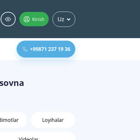
Uz
Kirish
+99871 237 19 36
asovna
dimotlar
Loyihalar
Videolar