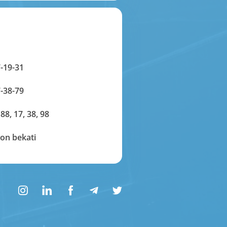
-19-31
-38-79
 88, 17, 38, 98
on bekati