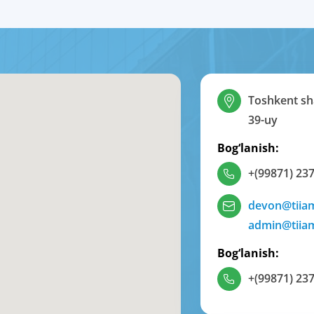
Toshkent sha
39-uy
Bog‘lanish:
+(99871) 237
devon@tiia
admin@tiia
Bog‘lanish:
+(99871) 237