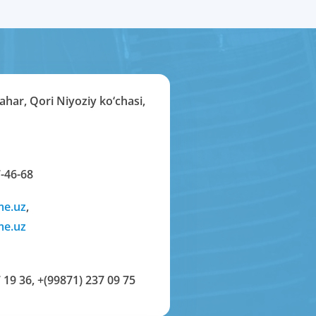
har, Qori Niyoziy ko‘chasi,
-46-68
me.uz
,
me.uz
 19 36
,
+(99871) 237 09 75