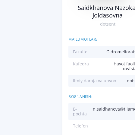
Saidkhanova Nazoka
Joldasovna
dotsent
MA'LUMOTLAR:
Fakultet
Gidromeliorat
Kafedra
Hayot faoli
xavfsi
Ilmiy daraja va unvon
dot
BOG‘LANISH:
E-
n.saidhanova@tiiam
pochta
Telefon