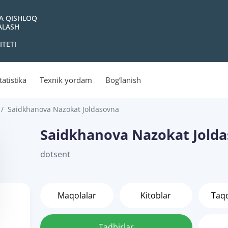
VA QISHLOQ
YALASH
ITETI
tatistika
Texnik yordam
Bog‘lanish
Saidkhanova Nazokat Joldasovna
Saidkhanova Nazokat Jold
dotsent
Maqolalar
Kitoblar
Taq
Tadbirlar