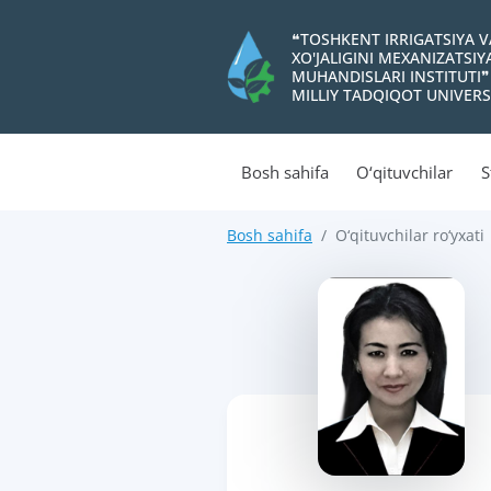
❝TOSHKENT IRRIGATSIYA 
XO'JALIGINI MEXANIZATSI
MUHANDISLARI INSTITUTI❞
MILLIY TADQIQOT UNIVERS
Bosh sahifa
O‘qituvchilar
S
Bosh sahifa
O‘qituvchilar ro‘yxati
>