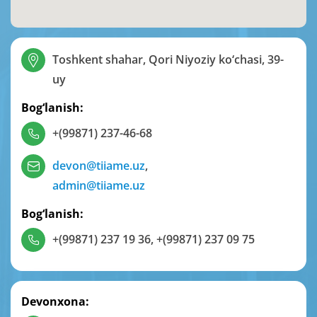
Toshkent shahar, Qori Niyoziy ko‘chasi, 39-
uy
Bog‘lanish:
+(99871) 237-46-68
devon@tiiame.uz
,
admin@tiiame.uz
Bog‘lanish:
+(99871) 237 19 36
,
+(99871) 237 09 75
Devonxona: