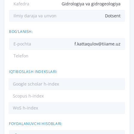
Kafedra
Gidrologiya va gidrogeologiya
Ilmiy daraja va unvon
Dotsent
BOG‘LANISH:
E-pochta
f.kattaqulov@tiiame.uz
Telefon
IQTIBOSLASH INDEKSLARI:
Google scholar h-index
Scopus h-index
WoS h-index
FOYDALANUVCHI HISOBLARI: