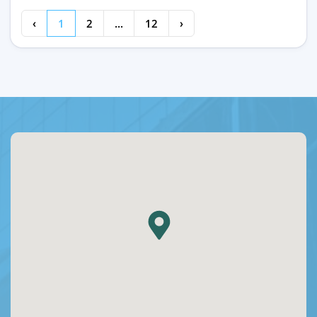
‹
1
2
...
12
›