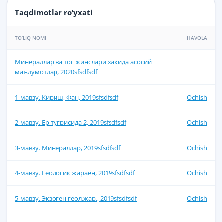
Taqdimotlar ro‘yxati
TO‘LIQ NOMI
HAVOLA
Минераллар ва тог жинслари хакида асосий
маълумотлар, 2020sfsdfsdf
1-мавзу. Кириш, Фан, 2019sfsdfsdf
Ochish
2-мавзу. Ер тугрисида 2, 2019sfsdfsdf
Ochish
3-мавзу. Минераллар, 2019sfsdfsdf
Ochish
4-мавзу. Геологик жараён, 2019sfsdfsdf
Ochish
5-мавзу. Экзоген геол.жар., 2019sfsdfsdf
Ochish