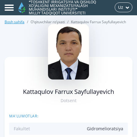
❝TOSHKENT IRRIGATSIYA VA QISHLOQ
XO'JALIGINI MEXANIZATSIYALASH
Uz
MUHANDISLARI INSTITUTI❞
MILLIY TADQIQOT UNIVERSITETI
Bosh sahifa
O‘qituvchilar ro‘yxati
Kattaqulov Farrux Sayfullayevich
>
Kattaqulov Farrux Sayfullayevich
Dotsent
MA'LUMOTLAR:
Fakultet
Gidromelioratsiya