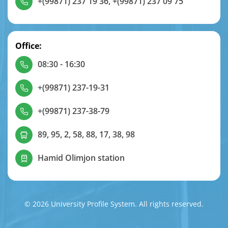
+(99871) 237 19 36
,
+(99871) 237 09 75
Office:
08:30 - 16:30
+(99871) 237-19-31
+(99871) 237-38-79
89, 95, 2, 58, 88, 17, 38, 98
Hamid Olimjon station
© 2026 University Profile System. All rights reserved.