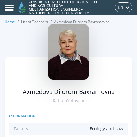
«TASHKENT INSTITUTE OF IRRIGATION
AND AGRICULTURAL
En
MECHANIZATION ENGINEERS»
NATIONAL RESEARCH UNIVERSITY
Home
List of Teachers
Axmedova Dilorom Baxramovna
>
Axmedova Dilorom Baxramovna
Katta o‘qituvchi
INFORMATION:
Faculty
Ecology and Law