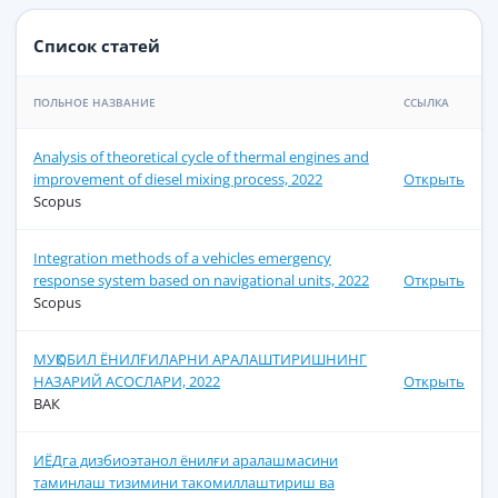
Список статей
ПОЛЬНОЕ НАЗВАНИЕ
ССЫЛКА
Analysis of theoretical cycle of thermal engines and
improvement of diesel mixing process, 2022
Открыть
Scopus
Integration methods of a vehicles emergency
response system based on navigational units, 2022
Открыть
Scopus
МУҚОБИЛ ЁНИЛҒИЛАРНИ АРАЛАШТИРИШНИНГ
НАЗАРИЙ АСОСЛАРИ, 2022
Открыть
ВАК
ИЁДга дизбиоэтанол ёнилғи аралашмасини
таминлаш тизимини такомиллаштириш ва