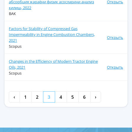
абсорбция жараёни физик асосларини анализ
Открыть
қилиш, 2022
ВАК
Factors for Stability of Compressed Gas
Impermeability in Engine Combustion Chambers,
Открыть
2021
Scopus
Сhanges in the Efficiency of Modern Tractor Engine
Oils, 2021
Открыть
Scopus
‹
1
2
3
4
5
6
›